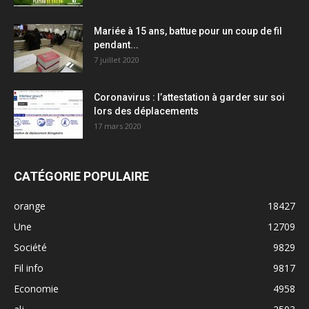
Mariée à 15 ans, battue pour un coup de fil
pendant...
7 juillet 2020
Coronavirus : l’attestation à garder sur soi
lors des déplacements
17 mars 2020
CATÉGORIE POPULAIRE
orange
18427
Une
12709
Société
9829
Fil info
9817
Economie
4958