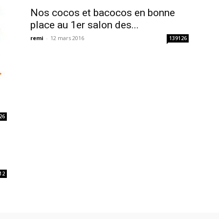
Nos cocos et bacocos en bonne
place au 1er salon des...
remi
-
12 mars 2016
139126
26
12