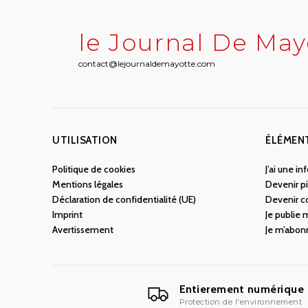
le Journal De May
contact@lejournaldemayotte.com
UTILISATION
ÉLÉMEN
Politique de cookies
J’ai une i
Mentions légales
Devenir pi
Déclaration de confidentialité (UE)
Devenir c
Imprint
Je publie
Avertissement
Je m’abon
Entierement numérique
Protection de l'environnement