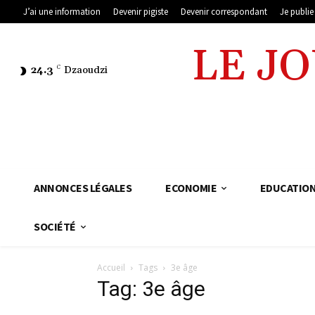
J’ai une information
Devenir pigiste
Devenir correspondant
Je publi
LE J
24.3
C
Dzaoudzi
ANNONCES LÉGALES
ECONOMIE
EDUCATIO
SOCIÉTÉ
Accueil
Tags
3e âge
Tag: 3e âge