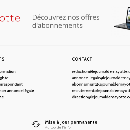
otte
Découvrez nos offres
d'abonnements
TS
CONTACT
nformation
redaction@lejournaldemayotte
giste
annonce-legale@lejournaldema
orrespondant
abonnement@lejournaldemayo
 mon annonce légale
recrutement@lejournaldemayot
ne
direction@lejournaldemayotte.
Mise à jour permanente
Au top de l'info