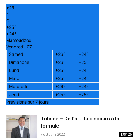
+
25
°
C
+
25°
+
24°
Mamoudzou
Vendredi, 07
Samedi
+
26°
+
24°
Dimanche
+
26°
+
25°
Lundi
+
25°
+
24°
Mardi
+
25°
+
24°
Mercredi
+
26°
+
24°
Jeudi
+
25°
+
25°
Prévisions sur 7 jours
Tribune – De l’art du discours à la
formule
7 octobre 2022
139126