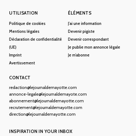
UTILISATION
ÉLÉMENTS
Politique de cookies
J’ai une information
Mentions légales
Devenir pigiste
Déclaration de confidentialité
Devenir correspondant
(UE)
Je publie mon annonce légale
Imprint
Je m’abonne
Avertissement
CONTACT
redaction@lejournaldemayotte.com
annonce-legale@lejournaldemayote.com
abonnement@lejournaldemayotte.com
recrutement@lejournaldemayotte.com
direction@lejournaldemayotte.com
INSPIRATION IN YOUR INBOX