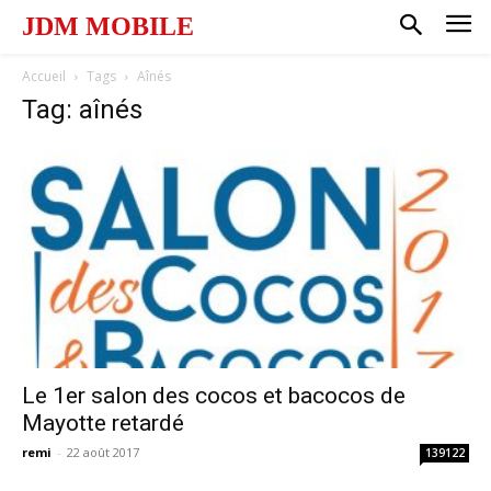
JDM MOBILE
Accueil
Tags
Aînés
Tag: aînés
Le 1er salon des cocos et bacocos de
Mayotte retardé
remi
-
22 août 2017
139122