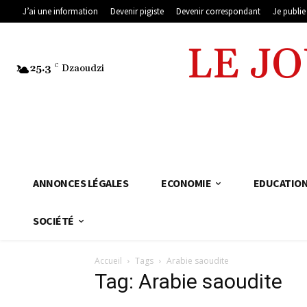
J’ai une information
Devenir pigiste
Devenir correspondant
Je publi
LE J
25.3
C
Dzaoudzi
ANNONCES LÉGALES
ECONOMIE
EDUCATIO
SOCIÉTÉ
Accueil
Tags
Arabie saoudite
Tag: Arabie saoudite