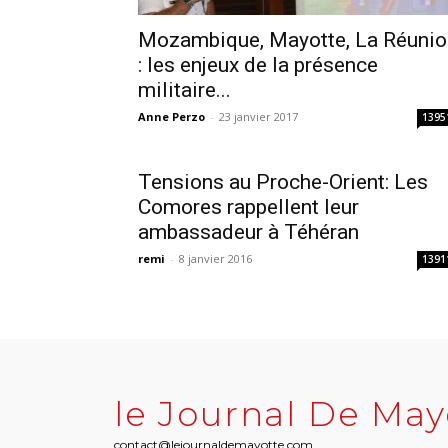
Mozambique, Mayotte, La Réunio
: les enjeux de la présence
militaire...
Anne Perzo
-
23 janvier 2017
1395
Tensions au Proche-Orient: Les
Comores rappellent leur
ambassadeur à Téhéran
remi
-
8 janvier 2016
1391
le Journal De May
contact@lejournaldemayotte.com