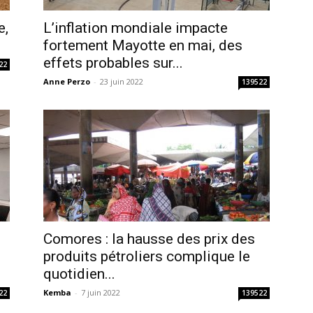
e,
L’inflation mondiale impacte
fortement Mayotte en mai, des
effets probables sur...
22
Anne Perzo
-
23 juin 2022
139522
Comores : la hausse des prix des
produits pétroliers complique le
quotidien...
Kemba
-
7 juin 2022
22
139522