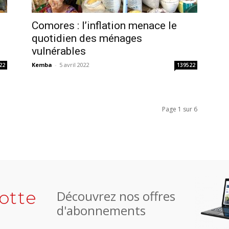
Comores : l’inflation menace le
quotidien des ménages
vulnérables
Kemba
-
5 avril 2022
22
139522
Page 1 sur 6
otte
Découvrez nos offres
d'abonnements