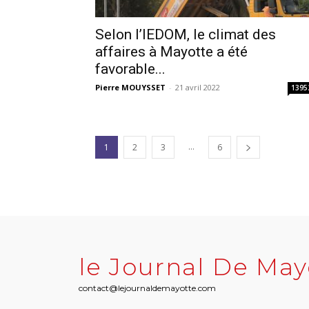
Selon l’IEDOM, le climat des
affaires à Mayotte a été
favorable...
Pierre MOUYSSET
-
21 avril 2022
1395
...
1
2
3
6
le Journal De May
contact@lejournaldemayotte.com