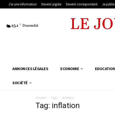
J’ai une information
Devenir pigiste
Devenir correspondant
Je publi
LE J
25.1
C
Dzaoudzi
ANNONCES LÉGALES
ECONOMIE
EDUCATIO
SOCIÉTÉ
Accueil
Tags
Inflation
Tag: inflation