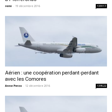
remi
-
19 décembre 2016
139117
Aérien : une coopération perdant-perdant
avec les Comores
Anne Perzo
-
12 décembre 2016
139522