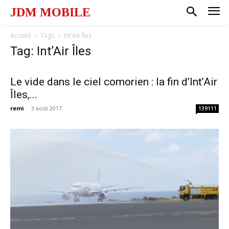
JDM MOBILE
Accueil
Tags
Int’Air Îles
Tag: Int’Air Îles
Le vide dans le ciel comorien : la fin d’Int’Air
Îles,...
remi
-
3 août 2017
139111