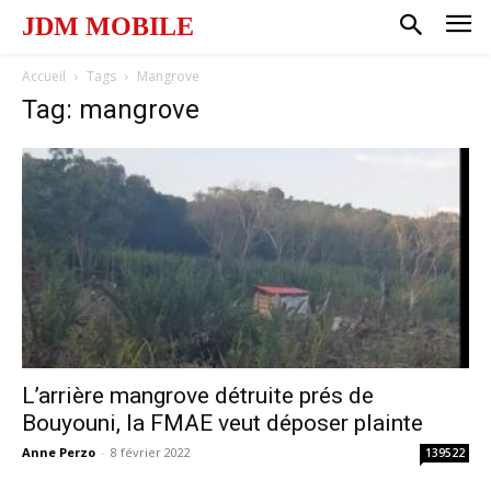
JDM MOBILE
Accueil
Tags
Mangrove
Tag: mangrove
L’arrière mangrove détruite prés de
Bouyouni, la FMAE veut déposer plainte
Anne Perzo
-
8 février 2022
139522