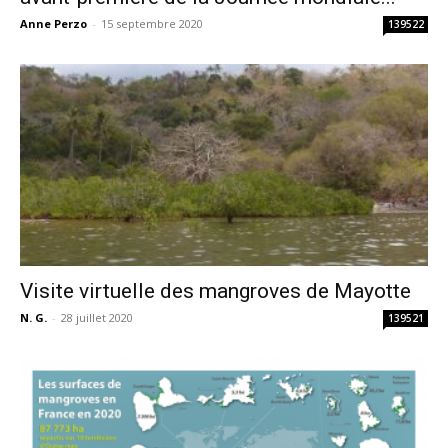
Anne Perzo
-
15 septembre 2020
139522
Visite virtuelle des mangroves de Mayotte
N. G.
-
28 juillet 2020
139521