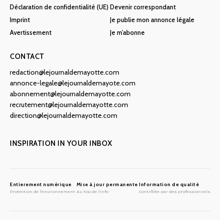
Déclaration de confidentialité (UE)
Devenir correspondant
Imprint
Je publie mon annonce légale
Avertissement
Je m’abonne
CONTACT
redaction@lejournaldemayotte.com
annonce-legale@lejournaldemayote.com
abonnement@lejournaldemayotte.com
recrutement@lejournaldemayotte.com
direction@lejournaldemayotte.com
INSPIRATION IN YOUR INBOX
Entierement numérique
Mise à jour permanente
Information de qualité
Protection de l'environnement
Au top de l'info
Contrôlée par des professionnels