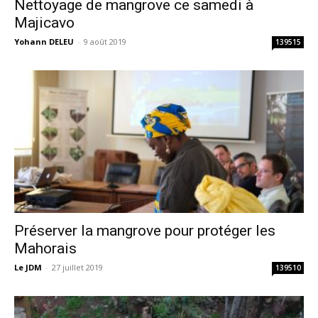
Nettoyage de mangrove ce samedi à
Majicavo
Yohann DELEU
-
9 août 2019
139515
Préserver la mangrove pour protéger les
Mahorais
Le JDM
-
27 juillet 2019
139510