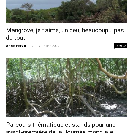
Mangrove, je t’aime, un peu, beaucoup… pas
du tout
Anne Perzo
-
17 novembre 2020
139522
Parcours thématique et stands pour une
avant-première de la Journée mondiale...