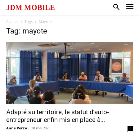
JDM MOBILE
Accueil
Tags
Mayote
Tag: mayote
Adapté au territoire, le statut d’auto-
entrepreneur enfin mis en place à...
Anne Perzo
-
28 mai 2020
0