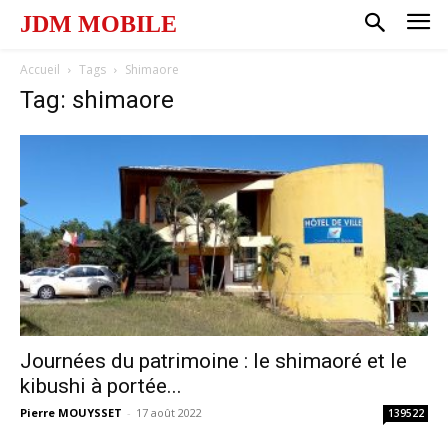
JDM MOBILE
Accueil
Tags
Shimaore
Tag: shimaore
Journées du patrimoine : le shimaoré et le
kibushi à portée...
Pierre MOUYSSET
-
17 août 2022
139522