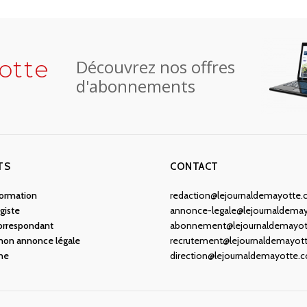
otte
Découvrez nos offres
d'abonnements
TS
CONTACT
nformation
redaction@lejournaldemayotte
giste
annonce-legale@lejournaldema
orrespondant
abonnement@lejournaldemayo
 mon annonce légale
recrutement@lejournaldemayot
ne
direction@lejournaldemayotte.