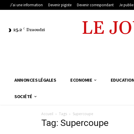
J’ai une information
Devenir pigiste
Devenir correspondant
Je publi
LE J
25.2
C
Dzaoudzi
ANNONCES LÉGALES
ECONOMIE
EDUCATIO
SOCIÉTÉ
Accueil
Tags
Supercoupe
Tag: Supercoupe