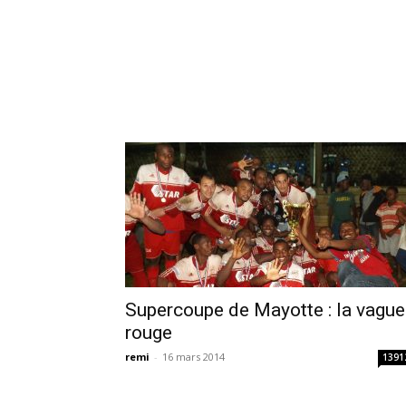
Supercoupe de Mayotte : la vague
rouge
remi
-
16 mars 2014
1391