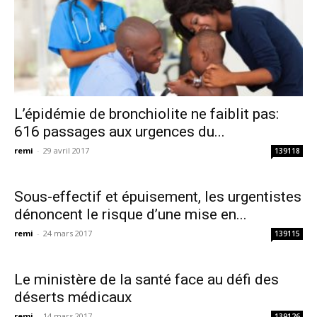
L’épidémie de bronchiolite ne faiblit pas:
616 passages aux urgences du...
remi
-
29 avril 2017
139118
Sous-effectif et épuisement, les urgentistes
dénoncent le risque d’une mise en...
remi
-
24 mars 2017
139115
Le ministère de la santé face au défi des
déserts médicaux
remi
-
14 mars 2017
139126