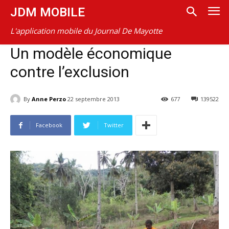
JDM MOBILE
L'application mobile du Journal De Mayotte
Un modèle économique
contre l’exclusion
By
Anne Perzo
22 septembre 2013
677
139522
Facebook
Twitter