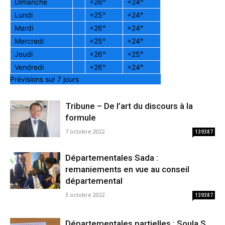
Dimanche
+
26°
+
24°
Lundi
+
25°
+
24°
Mardi
+
26°
+
24°
Mercredi
+
25°
+
24°
Jeudi
+
26°
+
25°
Vendredi
+
26°
+
24°
Prévisions sur 7 jours
Tribune – De l’art du discours à la
formule
7 octobre 2022
139387
Départementales Sada :
remaniements en vue au conseil
départemental
3 octobre 2022
139387
Départementales partielles : Soula S.