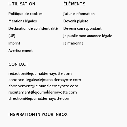
UTILISATION
ÉLÉMENTS
Politique de cookies
J’ai une information
Mentions légales
Devenir pigiste
Déclaration de confidentialité
Devenir correspondant
(UE)
Je publie mon annonce légale
Imprint
Je m’abonne
Avertissement
CONTACT
redaction@lejournaldemayotte.com
annonce-legale@lejournaldemayote.com
abonnement@lejournaldemayotte.com
recrutement@lejournaldemayotte.com
direction@lejournaldemayotte.com
INSPIRATION IN YOUR INBOX