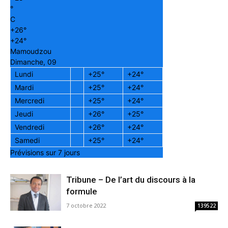
°
C
+
26°
+
24°
Mamoudzou
Dimanche, 09
Lundi
+
25°
+
24°
Mardi
+
25°
+
24°
Mercredi
+
25°
+
24°
Jeudi
+
26°
+
25°
Vendredi
+
26°
+
24°
Samedi
+
25°
+
24°
Prévisions sur 7 jours
Tribune – De l’art du discours à la
formule
7 octobre 2022
139522