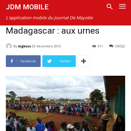
JDM MOBILE
L'application mobile du Journal De Mayotte
Madagascar : aux urnes
By
bigboss
20 décembre 2013
311
139522
Facebook
Twitter