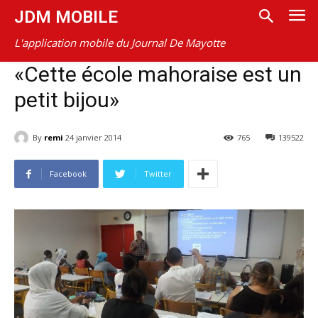
JDM MOBILE
L'application mobile du Journal De Mayotte
«Cette école mahoraise est un
petit bijou»
By
remi
24 janvier 2014
765
139522
Facebook
Twitter