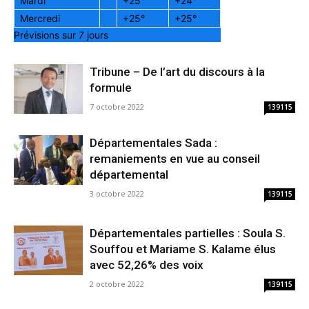
Mardi
+
25°
+
24°
Mercredi
+
25°
+
25°
Prévisions sur 7 jours
Tribune – De l’art du discours à la
formule
7 octobre 2022
139115
Départementales Sada :
remaniements en vue au conseil
départemental
3 octobre 2022
139115
Départementales partielles : Soula S.
Souffou et Mariame S. Kalame élus
avec 52,26% des voix
2 octobre 2022
139115