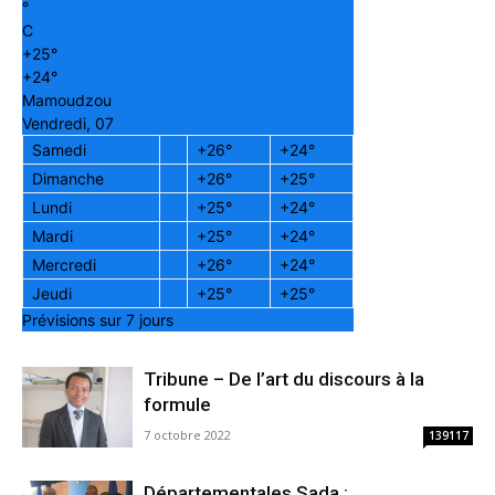
°
C
+
25°
+
24°
Mamoudzou
Vendredi, 07
Samedi
+
26°
+
24°
Dimanche
+
26°
+
25°
Lundi
+
25°
+
24°
Mardi
+
25°
+
24°
Mercredi
+
26°
+
24°
Jeudi
+
25°
+
25°
Prévisions sur 7 jours
Tribune – De l’art du discours à la
formule
7 octobre 2022
139117
Départementales Sada :