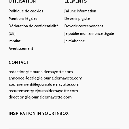
UTILISATION
ÉLÉMENTS
Politique de cookies
J’ai une information
Mentions légales
Devenir pigiste
Déclaration de confidentialité
Devenir correspondant
(UE)
Je publie mon annonce légale
Imprint
Je m’abonne
Avertissement
CONTACT
redaction@lejournaldemayotte.com
annonce-legale@lejournaldemayote.com
abonnement@lejournaldemayotte.com
recrutement@lejournaldemayotte.com
direction@lejournaldemayotte.com
INSPIRATION IN YOUR INBOX