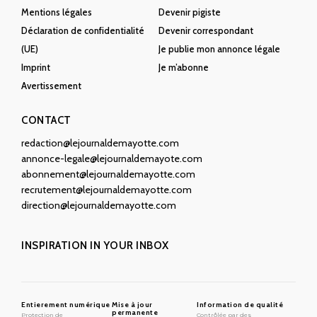
Mentions légales
Devenir pigiste
Déclaration de confidentialité
Devenir correspondant
(UE)
Je publie mon annonce légale
Imprint
Je m’abonne
Avertissement
CONTACT
redaction@lejournaldemayotte.com
annonce-legale@lejournaldemayote.com
abonnement@lejournaldemayotte.com
recrutement@lejournaldemayotte.com
direction@lejournaldemayotte.com
INSPIRATION IN YOUR INBOX
Entierement numérique
Mise à jour
Information de qualité
permanente
Protection de
Contrôlée par des