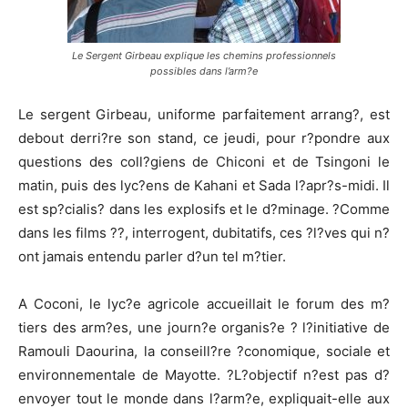
Le Sergent Girbeau explique les chemins professionnels
possibles dans l’arm?e
Le sergent Girbeau, uniforme parfaitement arrang?, est
debout derri?re son stand, ce jeudi, pour r?pondre aux
questions des coll?giens de Chiconi et de Tsingoni le
matin, puis des lyc?ens de Kahani et Sada l?apr?s-midi. Il
est sp?cialis? dans les explosifs et le d?minage. ?Comme
dans les films ??, interrogent, dubitatifs, ces ?l?ves qui n?
ont jamais entendu parler d?un tel m?tier.
A Coconi, le lyc?e agricole accueillait le forum des m?
tiers des arm?es, une journ?e organis?e ? l?initiative de
Ramouli Daourina, la conseill?re ?conomique, sociale et
environnementale de Mayotte. ?L?objectif n?est pas d?
envoyer tout le monde dans l?arm?e, expliquait-elle aux