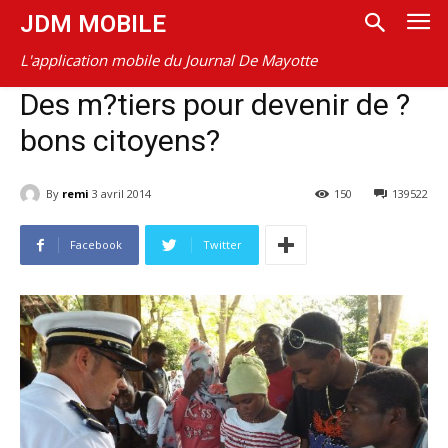
JDM MOBILE
L'application mobile du Journal De Mayotte
Des m?tiers pour devenir de ?
bons citoyens?
By
remi
3 avril 2014
150
139522
Facebook
Twitter