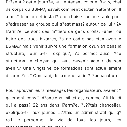
Pr?sent ? cette journ?e, le Lieutenant-colonel Barry, chef
de corps du BSMA*, savait comment capter l?attention. Il
a pos? le micro et install? une chaise sur une table pour
s?adresser au groupe qui s?est mass? autour de lui : ?A
l?arm?e, ce sont des m?tiers de gens droits. Fumer ou
boire des trucs bizarres, ?a ne cadre pas bien avec le
BSMA.? Mais venir suivre une formation d?un an dans la
structure, leur a-t-il expliqu?, ?a permet aussi ?de
structurer le citoyen qui veut devenir acteur de son
avenir.? Une vingtaine de formations sont actuellement
dispens?es ? Combani, de la menuiserie ? l?aquaculture.
Pour appuyer leurs messages les organisateurs avaient ?
galement convi? d?anciens militaires, comme Ali Halidi
qui a pass? 22 ans dans l?arm?e. ?J??tais chancelier,
explique-t-il aux jeunes. J??tais un administratif qui g?
rait le personnel, la vie de tous les jours, les