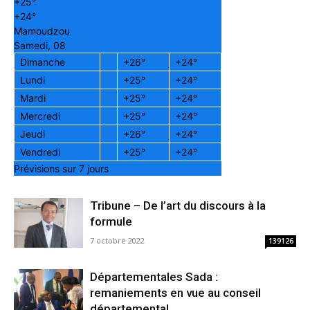
+
25°
+
24°
Mamoudzou
Samedi, 08
Dimanche
+
26°
+
24°
Lundi
+
25°
+
24°
Mardi
+
25°
+
24°
Mercredi
+
25°
+
24°
Jeudi
+
26°
+
24°
Vendredi
+
25°
+
24°
Prévisions sur 7 jours
Tribune – De l’art du discours à la
formule
7 octobre 2022
139126
Départementales Sada :
remaniements en vue au conseil
départemental