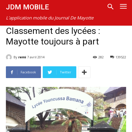
JDM MOBILE
L'application mobile du Journal De Mayotte
Classement des lycées :
Mayotte toujours à part
By
remi
7 avril 2014
282
139522
Facebook
Twitter