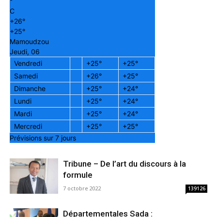
°
C
+
26°
+
25°
Mamoudzou
Jeudi, 06
Vendredi
+
25°
+
25°
Samedi
+
26°
+
25°
Dimanche
+
25°
+
24°
Lundi
+
25°
+
24°
Mardi
+
25°
+
24°
Mercredi
+
25°
+
25°
Prévisions sur 7 jours
Tribune – De l’art du discours à la
formule
7 octobre 2022
139126
Départementales Sada :