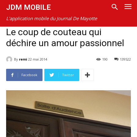
JDM MOBILE
L'application mobile du Journal De Mayotte
Le coup de couteau qui
déchire un amour passionnel
By
remi
22 mai 2014
190
139522
Facebook
Twitter