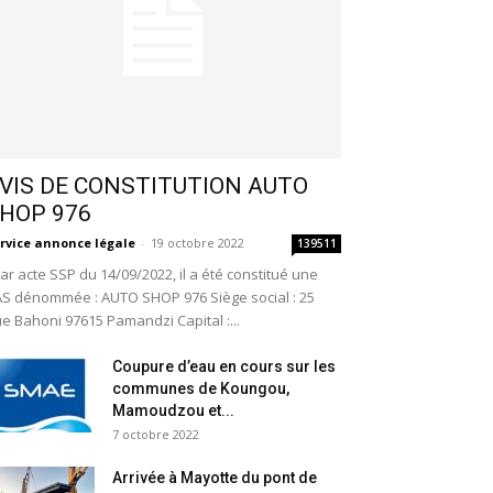
VIS DE CONSTITUTION AUTO
HOP 976
rvice annonce légale
-
19 octobre 2022
139511
r acte SSP du 14/09/2022, il a été constitué une
S dénommée : AUTO SHOP 976 Siège social : 25
e Bahoni 97615 Pamandzi Capital :...
Coupure d’eau en cours sur les
communes de Koungou,
Mamoudzou et...
7 octobre 2022
Arrivée à Mayotte du pont de