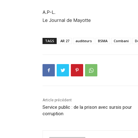
A.P-L.
Le Journal de Mayotte
TAGS
AR 27
auditeurs
BSMA
Combani
D
Article précédent
Service public : de la prison avec sursis pour
corruption