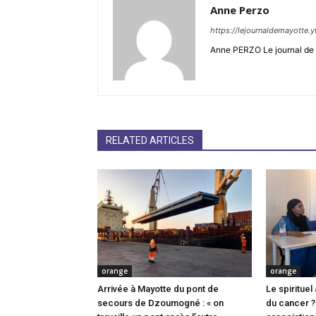
Anne Perzo
https://lejournaldemayotte.y
Anne PERZO Le journal de 
RELATED ARTICLES
orange
orange
Arrivée à Mayotte du pont de
Le spiritue
secours de Dzoumogné : « on
du cancer ? 