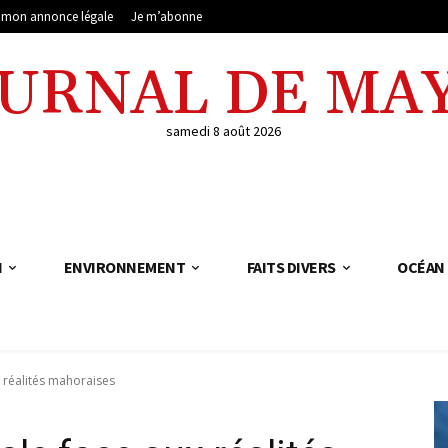
e mon annonce légale
Je m’abonne
OURNAL DE MA
samedi 8 août 2026
N
ENVIRONNEMENT
FAITS DIVERS
OCÉAN 
 réalités mahoraises