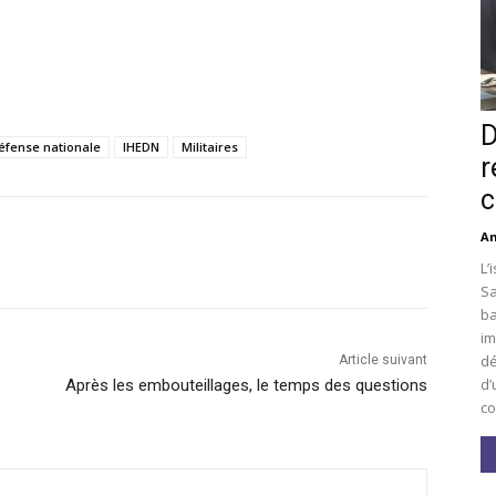
D
éfense nationale
IHEDN
Militaires
r
c
An
L’
Sa
ba
im
dé
Article suivant
d’
Après les embouteillages, le temps des questions
co