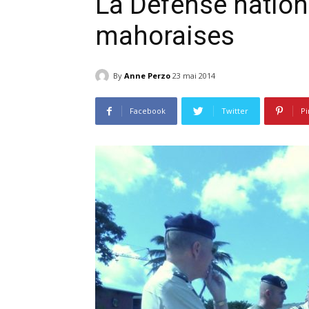
La Défense nationa
mahoraises
By
Anne Perzo
23 mai 2014
Facebook
Twitter
Pi