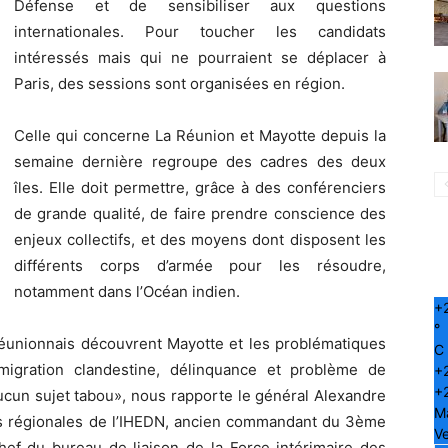
Défense et de sensibiliser aux questions
internationales. Pour toucher les candidats
intéressés mais qui ne pourraient se déplacer à
Paris, des sessions sont organisées en région.
Celle qui concerne La Réunion et Mayotte depuis la
semaine dernière regroupe des cadres des deux
îles. Elle doit permettre, grâce à des conférenciers
de grande qualité, de faire prendre conscience des
enjeux collectifs, et des moyens dont disposent les
différents corps d’armée pour les résoudre,
notamment dans l’Océan indien.
+
°
 Réunionnais découvrent Mayotte et les problématiques
C
migration clandestine, délinquance et problème de
+
+
 aucun sujet tabou», nous rapporte le général Alexandre
M
ns régionales de l’IHEDN, ancien commandant du 3ème
Ve
chef du bureau de liaison de la Force intérimaire des