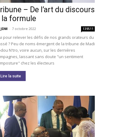
ribune – De l’art du discours
 la formule
 JDM
-
7 octobre 2022
139511
i pour relever les défis de nos grands orateurs du
ssé ? Peu de noms émergent de la tribune de Madi
dou N'tro, voire aucun, sur les dernières
mpagnes, laissant sans doute "un sentiment
imposture" chez les électeurs
Lire la suite