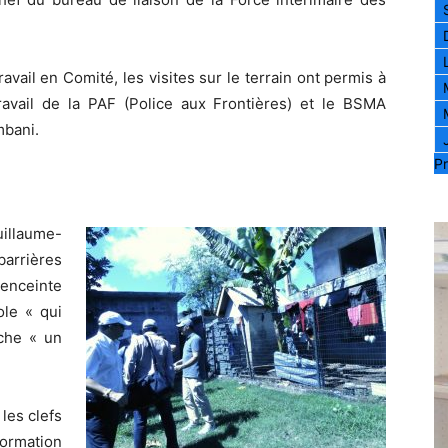
avail en Comité, les visites sur le terrain ont permis à
ravail de la PAF (Police aux Frontières) et le BSMA
mbani.
Pr
uillaume-
 barrières
 enceinte
ole « qui
che « un
les clefs
ormation