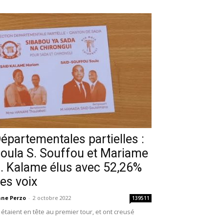
épartementales partielles :
oula S. Souffou et Mariame
. Kalame élus avec 52,26%
es voix
ne Perzo
-
2 octobre 2022
139511
s étaient en tête au premier tour, et ont creusé