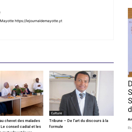
t
Mayotte https://lejournaldemayotte.yt
D
S
S
d
Culture
An
l au chevet des malades
Tribune – De l’art du discours à la
Le conseil cadial et les
formule
Il