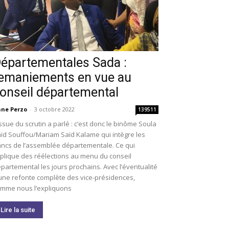
épartementales Sada :
emaniements en vue au
onseil départemental
ne Perzo
-
3 octobre 2022
139511
issue du scrutin a parlé : c’est donc le binôme Soula
ïd Souffou/Mariam Saïd Kalame qui intègre les
ncs de l’assemblée départementale. Ce qui
plique des réélections au menu du conseil
partemental les jours prochains. Avec l’éventualité
une refonte complète des vice-présidences,
mme nous l’expliquons
Lire la suite