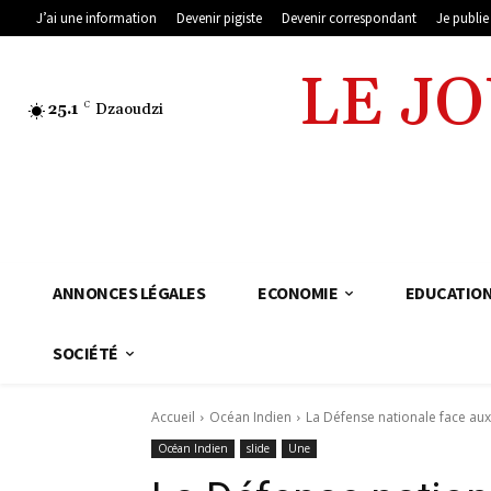
J’ai une information
Devenir pigiste
Devenir correspondant
Je publi
LE J
25.1
C
Dzaoudzi
ANNONCES LÉGALES
ECONOMIE
EDUCATIO
SOCIÉTÉ
Accueil
Océan Indien
La Défense nationale face aux
Océan Indien
slide
Une