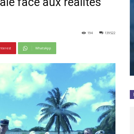
le face aux réalités
194
139522
nterest
WhatsApp