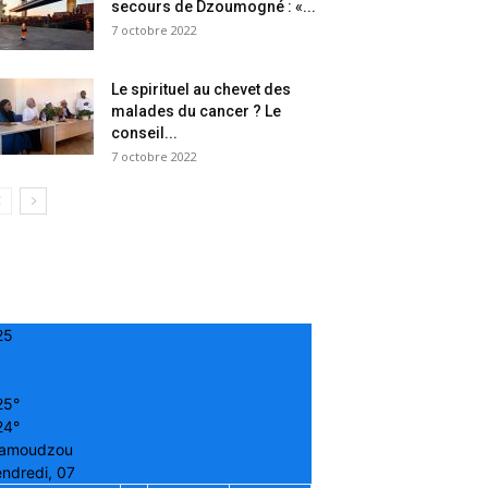
secours de Dzoumogné : «...
7 octobre 2022
Le spirituel au chevet des
malades du cancer ? Le
conseil...
7 octobre 2022
25
25°
24°
amoudzou
ndredi, 07