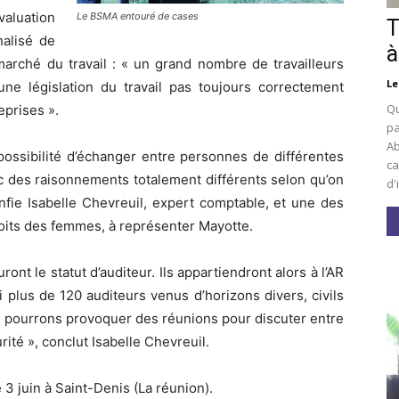
luation
Le BSMA entouré de cases
T
alisé de
à
 marché du travail : « un grand nombre de travailleurs
Le
une législation du travail pas toujours correctement
Qu
eprises ».
pa
Ab
possibilité d’échanger entre personnes de différentes
ca
ec des raisonnements totalement différents selon qu’on
d'
onfie Isabelle Chevreuil, expert comptable, et une des
ts des femmes, à représenter Mayotte.
uront le statut d’auditeur. Ils appartiendront alors à l’AR
 plus de 120 auditeurs venus d’horizons divers, civils
ous pourrons provoquer des réunions pour discuter entre
rité », conclut Isabelle Chevreuil.
3 juin à Saint-Denis (La réunion).