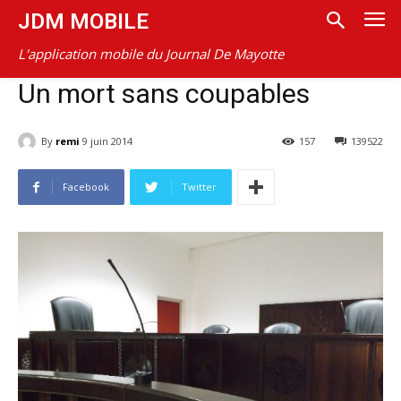
JDM MOBILE
L'application mobile du Journal De Mayotte
Un mort sans coupables
By
remi
9 juin 2014
157
139522
Facebook
Twitter