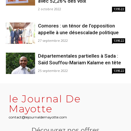
avec 52,26% des voix
2 octobre 2022
139522
Comores : un ténor de l’opposition
appelle à une désescalade politique
27 septembre 2022
139522
Départementales partielles à Sada :
Saïd Souffou-Mariam Kalame en tête
25 septembre 2022
139522
le Journal De
Mayotte
contact@lejournaldemayotte.com
Découvrez nos offres