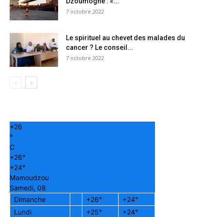
Dzoumogné : «...
7 octobre 2022
Le spirituel au chevet des malades du
cancer ? Le conseil...
7 octobre 2022
+
26
°
C
+
26°
+
24°
Mamoudzou
Samedi, 08
Dimanche
+
26°
+
24°
Lundi
+
25°
+
24°