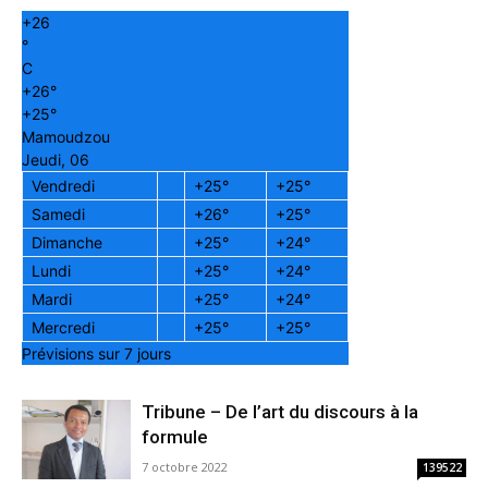
+
26
°
C
+
26°
+
25°
Mamoudzou
Jeudi, 06
Vendredi
+
25°
+
25°
Samedi
+
26°
+
25°
Dimanche
+
25°
+
24°
Lundi
+
25°
+
24°
Mardi
+
25°
+
24°
Mercredi
+
25°
+
25°
Prévisions sur 7 jours
Tribune – De l’art du discours à la
formule
7 octobre 2022
139522