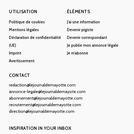
UTILISATION
ÉLÉMENTS
Politique de cookies
J’ai une information
Mentions légales
Devenir pigiste
Déclaration de confidentialité
Devenir correspondant
(UE)
Je publie mon annonce légale
Imprint
Je m’abonne
Avertissement
CONTACT
redaction@lejournaldemayotte.com
annonce-legale@lejournaldemayote.com
abonnement@lejournaldemayotte.com
recrutement@lejournaldemayotte.com
direction@lejournaldemayotte.com
INSPIRATION IN YOUR INBOX