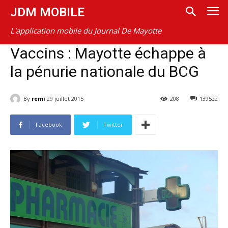
JDM MOBILE
L'application mobile du Journal De Mayotte
Vaccins : Mayotte échappe à
la pénurie nationale du BCG
By
remi
29 juillet 2015
208
139522
Facebook
Twitter