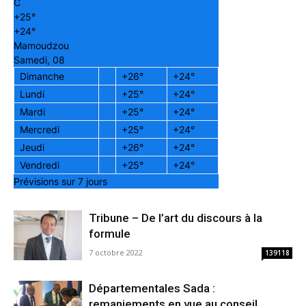
C
+
25°
+
24°
Mamoudzou
Samedi, 08
Dimanche
+
26°
+
24°
Lundi
+
25°
+
24°
Mardi
+
25°
+
24°
Mercredi
+
25°
+
24°
Jeudi
+
26°
+
24°
Vendredi
+
25°
+
24°
Prévisions sur 7 jours
Tribune – De l’art du discours à la
formule
7 octobre 2022
139118
Départementales Sada :
remaniements en vue au conseil