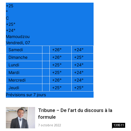
+
25
°
C
+
25°
+
24°
Mamoudzou
Vendredi, 07
Samedi
+
26°
+
24°
Dimanche
+
26°
+
25°
Lundi
+
25°
+
24°
Mardi
+
25°
+
24°
Mercredi
+
26°
+
24°
Jeudi
+
25°
+
25°
Prévisions sur 7 jours
Tribune – De l’art du discours à la
formule
7 octobre 2022
139511