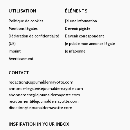
UTILISATION
ÉLÉMENTS
Politique de cookies
J’ai une information
Mentions légales
Devenir pigiste
Déclaration de confidentialité
Devenir correspondant
(UE)
Je publie mon annonce légale
Imprint
Je m’abonne
Avertissement
CONTACT
redaction@lejournaldemayotte.com
annonce-legale@lejournaldemayote.com
abonnement@lejournaldemayotte.com
recrutement@lejournaldemayotte.com
direction@lejournaldemayotte.com
INSPIRATION IN YOUR INBOX