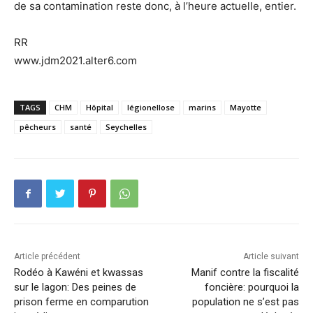
de sa contamination reste donc, à l’heure actuelle, entier.
RR
www.jdm2021.alter6.com
TAGS
CHM
Hôpital
légionellose
marins
Mayotte
pêcheurs
santé
Seychelles
Article précédent
Article suivant
Rodéo à Kawéni et kwassas
Manif contre la fiscalité
sur le lagon: Des peines de
foncière: pourquoi la
prison ferme en comparution
population ne s’est pas