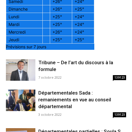
Samedi
+
26°
+
24°
Dimanche
+
26°
+
25°
Lundi
+
25°
+
24°
Mardi
+
25°
+
24°
Mercredi
+
26°
+
24°
Jeudi
+
25°
+
25°
Prévisions sur 7 jours
Tribune – De l’art du discours à la
formule
7 octobre 2022
139123
Départementales Sada :
remaniements en vue au conseil
départemental
3 octobre 2022
139123
Départementales partielles : Soula S.