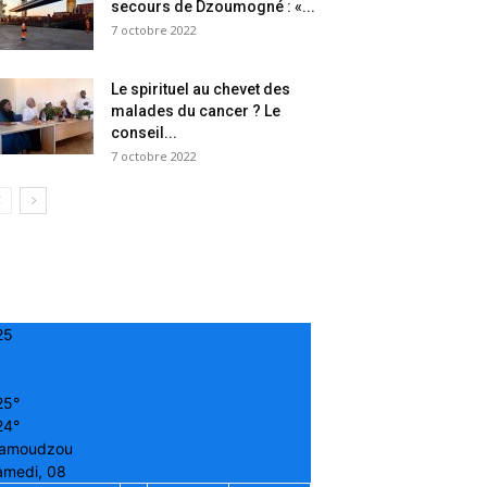
secours de Dzoumogné : «...
7 octobre 2022
Le spirituel au chevet des
malades du cancer ? Le
conseil...
7 octobre 2022
25
25°
24°
amoudzou
amedi, 08