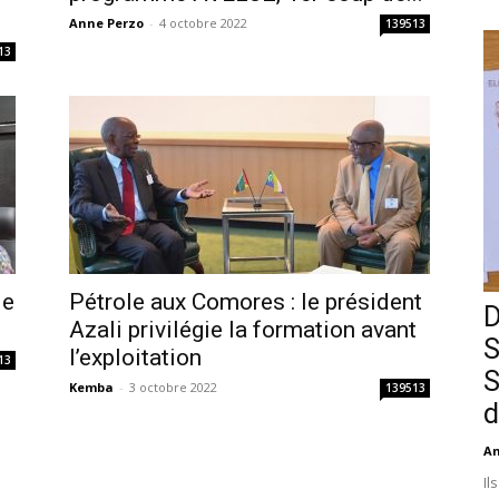
Anne Perzo
-
4 octobre 2022
139513
13
le
Pétrole aux Comores : le président
D
Azali privilégie la formation avant
S
l’exploitation
13
S
Kemba
-
3 octobre 2022
139513
d
An
Il