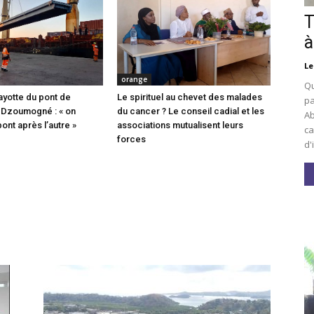
T
à
Le
orange
Qu
ayotte du pont de
Le spirituel au chevet des malades
pa
 Dzoumogné : « on
du cancer ? Le conseil cadial et les
Ab
pont après l’autre »
associations mutualisent leurs
ca
forces
d'