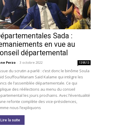
épartementales Sada :
emaniements en vue au
onseil départemental
ne Perzo
-
3 octobre 2022
139513
issue du scrutin a parlé : c’est donc le binôme Soula
ïd Souffou/Mariam Saïd Kalame qui intègre les
ncs de l’assemblée départementale. Ce qui
plique des réélections au menu du conseil
partemental les jours prochains. Avec l’éventualité
une refonte complète des vice-présidences,
mme nous l’expliquons
Lire la suite