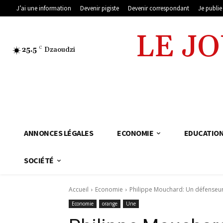
J’ai une information
Devenir pigiste
Devenir correspondant
Je publi
LE J
25.5
C
Dzaoudzi
ANNONCES LÉGALES
ECONOMIE
EDUCATIO
SOCIÉTÉ
Accueil
Economie
Philippe Mouchard: Un défenseur 
Economie
orange
Une