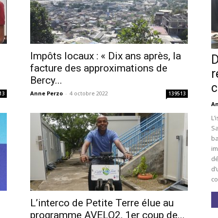
Impôts locaux : « Dix ans après, la
D
facture des approximations de
r
Bercy...
c
Anne Perzo
-
4 octobre 2022
13
139513
An
L’
Sa
ba
im
dé
d’
co
L’interco de Petite Terre élue au
i
programme AVELO2, 1er coup de...