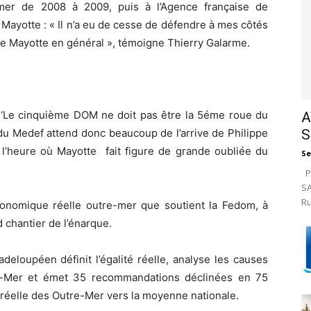
e-mer de 2008 à 2009, puis à l’Agence française de
ayotte : « Il n’a eu de cesse de défendre à mes côtés
de Mayotte en général », témoigne Thierry Galarme.
ue ‘Le cinquième DOM ne doit pas être la 5éme roue du
A
S
 du Medef attend donc beaucoup de l’arrive de Philippe
 l’heure où Mayotte fait figure de grande oubliée du
Se
Pa
SA
Ru
 économique réelle outre-mer que soutient la Fedom, à
d chantier de l’énarque.
loupéen définit l’égalité réelle, analyse les causes
re-Mer et émet 35 recommandations déclinées en 75
 réelle des Outre-Mer vers la moyenne nationale.