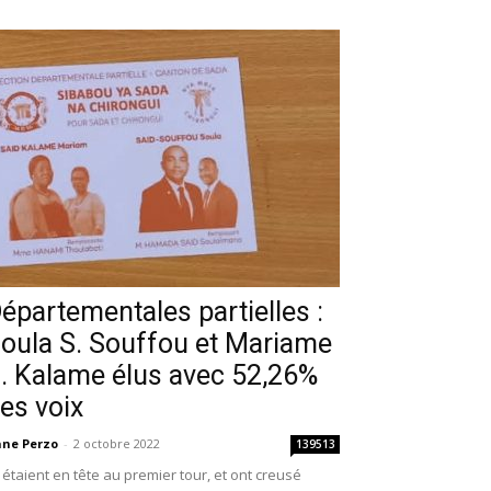
épartementales partielles :
oula S. Souffou et Mariame
. Kalame élus avec 52,26%
es voix
ne Perzo
-
2 octobre 2022
139513
s étaient en tête au premier tour, et ont creusé