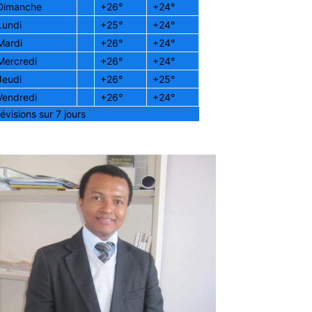
Dimanche
+
26°
+
24°
Lundi
+
25°
+
24°
Mardi
+
26°
+
24°
Mercredi
+
26°
+
24°
Jeudi
+
26°
+
25°
Vendredi
+
26°
+
24°
évisions sur 7 jours