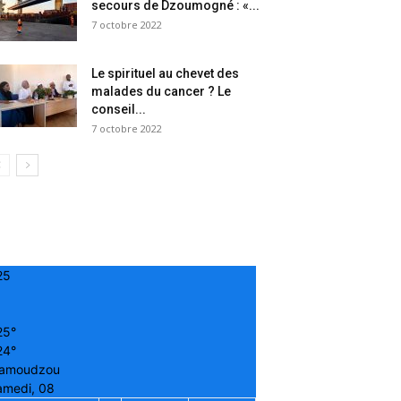
secours de Dzoumogné : «...
7 octobre 2022
Le spirituel au chevet des
malades du cancer ? Le
conseil...
7 octobre 2022
25
25°
24°
amoudzou
amedi, 08