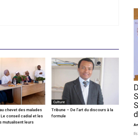
D
S
Culture
S
l au chevet des malades
Tribune – De l’art du discours à la
d
Le conseil cadial et les
formule
s mutualisent leurs
An
Il