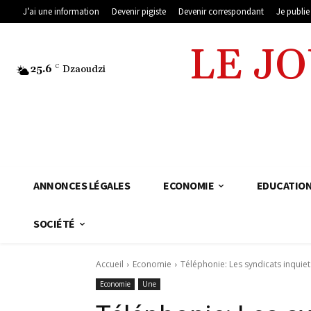
J’ai une information
Devenir pigiste
Devenir correspondant
Je publi
LE J
25.6
C
Dzaoudzi
ANNONCES LÉGALES
ECONOMIE
EDUCATIO
SOCIÉTÉ
Accueil
Economie
Téléphonie: Les syndicats inquiet
Economie
Une