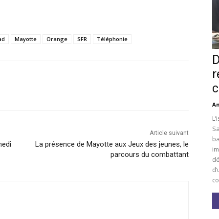
iad
Mayotte
Orange
SFR
Téléphonie
D
r
c
An
L’
Sa
Article suivant
ba
medi
La présence de Mayotte aux Jeux des jeunes, le
im
parcours du combattant
dé
d’
co