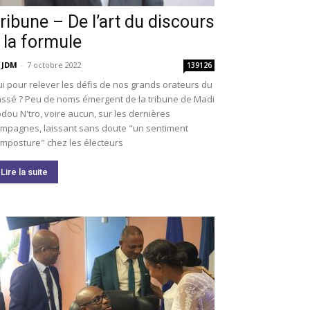
ribune – De l’art du discours
 la formule
 JDM
-
7 octobre 2022
139126
i pour relever les défis de nos grands orateurs du
ssé ? Peu de noms émergent de la tribune de Madi
dou N'tro, voire aucun, sur les dernières
mpagnes, laissant sans doute "un sentiment
imposture" chez les électeurs
Lire la suite