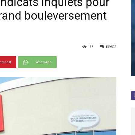
yndicats inquiets pour
 grand bouleversement
183
139522
nterest
WhatsApp