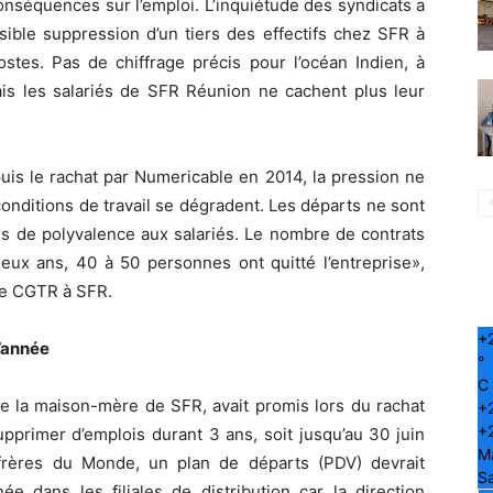
onséquences sur l’emploi. L’inquiétude des syndicats a
sible suppression d’un tiers des effectifs chez SFR à
postes. Pas de chiffrage précis pour l’océan Indien, à
ais les salariés de SFR Réunion ne cachent plus leur
s le rachat par Numericable en 2014, la pression ne
onditions de travail se dégradent. Les départs ne sont
s de polyvalence aux salariés. Le nombre de contrats
ux ans, 40 à 50 personnes ont quitté l’entreprise»,
le CGTR à SFR.
+
l’année
°
C
ble la maison-mère de SFR, avait promis lors du rachat
+
+
pprimer d’emplois durant 3 ans, soit jusqu’au 30 juin
M
frères du Monde, un plan de départs (PDV) devrait
S
ée dans les filiales de distribution car la direction