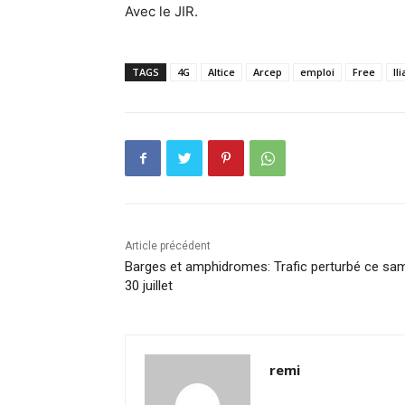
Avec le JIR.
TAGS
4G
Altice
Arcep
emploi
Free
Il
Article précédent
Barges et amphidromes: Trafic perturbé ce sa
30 juillet
remi