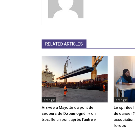
RELATED ARTICLES
orange
orange
Arrivée à Mayotte du pont de
Le spiritue
secours de Dzoumogné : « on
du cancer ? 
travaille un pont après l’autre »
association
forces