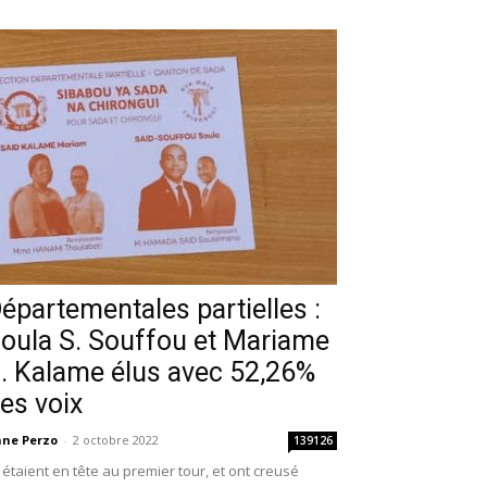
épartementales partielles :
oula S. Souffou et Mariame
. Kalame élus avec 52,26%
es voix
ne Perzo
-
2 octobre 2022
139126
s étaient en tête au premier tour, et ont creusé