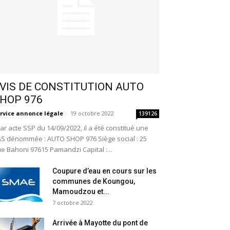
VIS DE CONSTITUTION AUTO
HOP 976
rvice annonce légale
-
19 octobre 2022
139126
r acte SSP du 14/09/2022, il a été constitué une
S dénommée : AUTO SHOP 976 Siège social : 25
e Bahoni 97615 Pamandzi Capital :...
Coupure d’eau en cours sur les
communes de Koungou,
Mamoudzou et...
7 octobre 2022
Arrivée à Mayotte du pont de