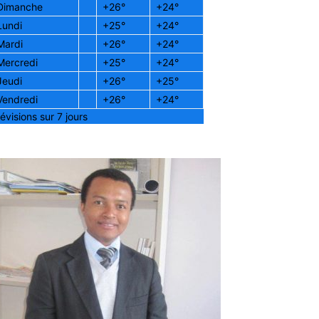
Dimanche
+
26°
+
24°
Lundi
+
25°
+
24°
Mardi
+
26°
+
24°
Mercredi
+
25°
+
24°
Jeudi
+
26°
+
25°
Vendredi
+
26°
+
24°
évisions sur 7 jours