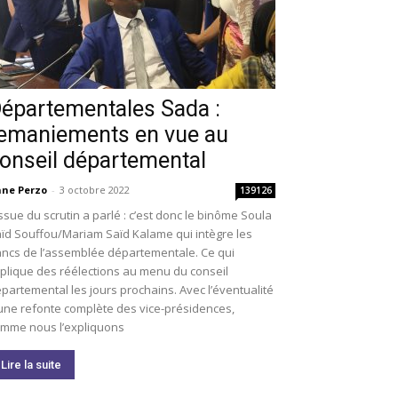
épartementales Sada :
emaniements en vue au
onseil départemental
ne Perzo
-
3 octobre 2022
139126
issue du scrutin a parlé : c’est donc le binôme Soula
ïd Souffou/Mariam Saïd Kalame qui intègre les
ncs de l’assemblée départementale. Ce qui
plique des réélections au menu du conseil
partemental les jours prochains. Avec l’éventualité
une refonte complète des vice-présidences,
mme nous l’expliquons
Lire la suite