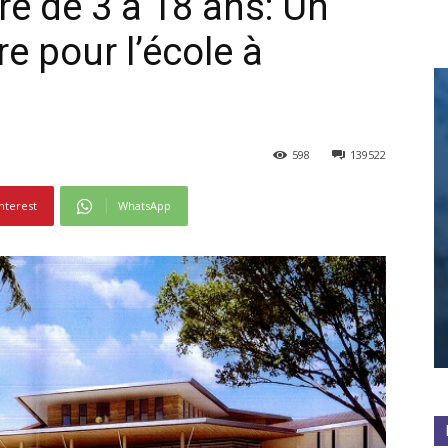
ire de 3 à 18 ans: Un
e pour l’école à
598
139522
nterest
WhatsApp