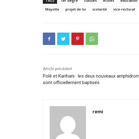
TAGS
1er degré
classes
écoles
éducation
Mayotte
projet de loi
scolarité
vice-rectorat
Article précédent
Polé et Karihani : les deux nouveaux amphidro
sont officiellement baptisés
remi