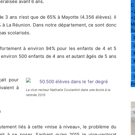
éralisée avant 6 ans.
C
+
 de 3 ans n’est que de 65% à Mayotte (4.356 élèves). Il
+
M
% à La Réunion. Dans notre département, ce sont donc
S
pas scolarisés.
 fortement à environ 94% pour les enfants de 4 et 5
 environ 500 enfants de 4 ans et autant âgés de 5 ans
çait pour
Pr
vaient à
La vice-recteur Nathalie Costantini dans une école à la
rentrée 2015
s
ement liés à cette «mise à niveau», le problème du
it à se poser. Sachant qu’en 2015 le vice-rectorat