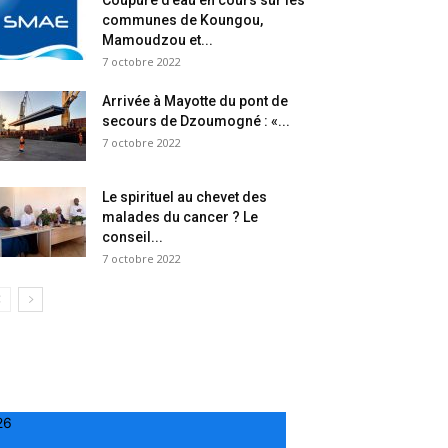
Coupure d’eau en cours sur les
communes de Koungou,
Mamoudzou et...
7 octobre 2022
Arrivée à Mayotte du pont de
secours de Dzoumogné : «...
7 octobre 2022
Le spirituel au chevet des
malades du cancer ? Le
conseil...
7 octobre 2022
26