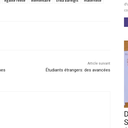
égalité réelle
élémentaire
Erika Bareigts
maternelle
d’
co
Article suivant
mes
Étudiants étrangers: des avancées
D
S