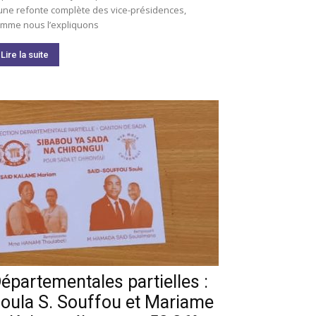
une refonte complète des vice-présidences,
mme nous l’expliquons
Lire la suite
épartementales partielles :
oula S. Souffou et Mariame