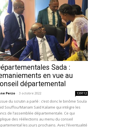
épartementales Sada :
emaniements en vue au
onseil départemental
ne Perzo
-
3 octobre 2022
139112
issue du scrutin a parlé : c’est donc le binôme Soula
ïd Souffou/Mariam Saïd Kalame qui intègre les
ncs de l’assemblée départementale. Ce qui
plique des réélections au menu du conseil
partemental les jours prochains. Avec l’éventualité