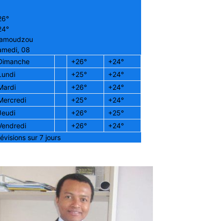
26°
24°
amoudzou
amedi, 08
Dimanche
+
26°
+
24°
Lundi
+
25°
+
24°
Mardi
+
26°
+
24°
Mercredi
+
25°
+
24°
Jeudi
+
26°
+
25°
Vendredi
+
26°
+
24°
évisions sur 7 jours