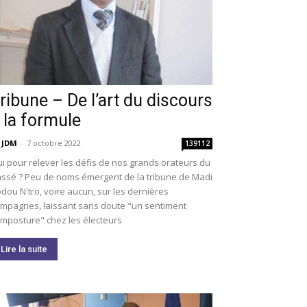
ribune – De l’art du discours
 la formule
 JDM
-
7 octobre 2022
139112
i pour relever les défis de nos grands orateurs du
ssé ? Peu de noms émergent de la tribune de Madi
dou N'tro, voire aucun, sur les dernières
mpagnes, laissant sans doute "un sentiment
imposture" chez les électeurs
Lire la suite