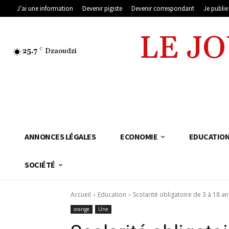
J’ai une information
Devenir pigiste
Devenir correspondant
Je publi
LE J
25.7
C
Dzaoudzi
ANNONCES LÉGALES
ECONOMIE
EDUCATIO
SOCIÉTÉ
Accueil
Education
Scolarité obligatoire de 3 à 18 an
orange
Une