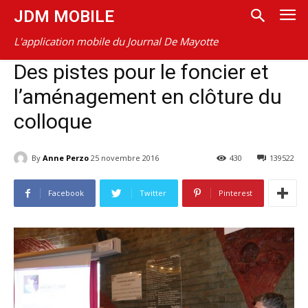
JDM MOBILE
L'application mobile du Journal De Mayotte
Des pistes pour le foncier et
l’aménagement en clôture du
colloque
By
Anne Perzo
25 novembre 2016
430
139522
Facebook
Twitter
Pinterest