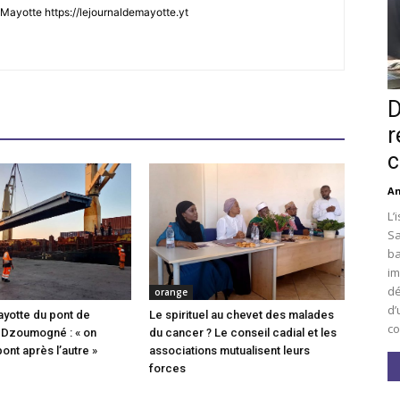
Mayotte https://lejournaldemayotte.yt
D
r
c
An
L’
Sa
ba
im
dé
orange
d’
ayotte du pont de
Le spirituel au chevet des malades
co
 Dzoumogné : « on
du cancer ? Le conseil cadial et les
pont après l’autre »
associations mutualisent leurs
forces