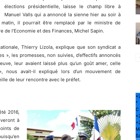
élections présidentielle, laisse le champ libre à
Manuel Valls qui a annoncé la sienne hier au soir à
 matin, il pourrait être remplacé par le ministre de
tre de l’Economie et des Finances, Michel Sapin.
nationale, Thierry Lizola, explique que son syndicat a
s », les promesses, non suivies, d’effectifs annoncés
uve, leur avaient laissé plus qu’un goût amer, celle
 », nous avait-il expliqué lors d’un mouvement de
eille de leur rencontre avec le préfet.
+
°
C
été 2016,
+
iveront à
+
oints de
M
S
uisqu’en