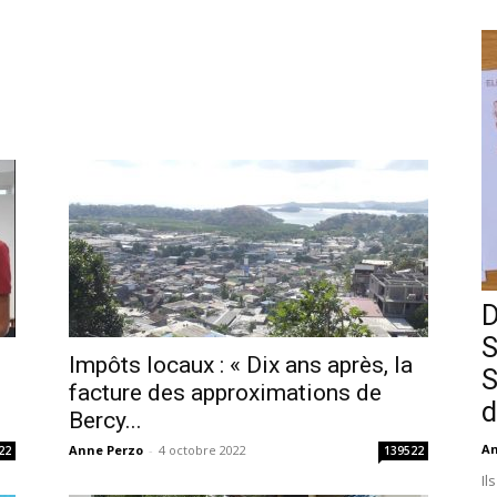
D
S
Impôts locaux : « Dix ans après, la
S
facture des approximations de
d
Bercy...
An
Anne Perzo
-
4 octobre 2022
22
139522
Il