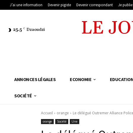
J’ai une information
Devenir pigiste
Devenir correspondant
Je publi
LE J
25.5
C
Dzaoudzi
ANNONCES LÉGALES
ECONOMIE
EDUCATIO
SOCIÉTÉ
Accueil
orange
Le délégué Outremer Alliance Police
orange
Société
Une