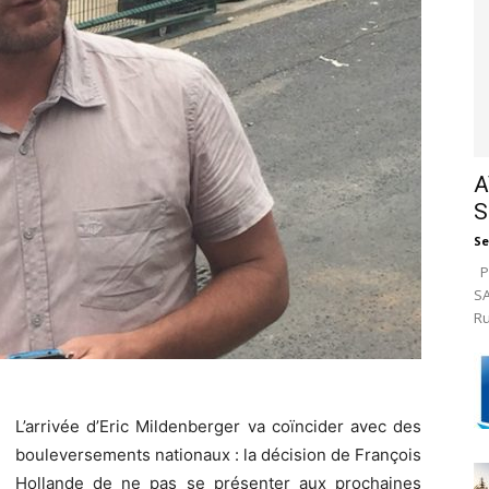
A
S
Se
Pa
SA
Ru
L’arrivée d’Eric Mildenberger va coïncider avec des
bouleversements nationaux : la décision de François
Hollande de ne pas se présenter aux prochaines