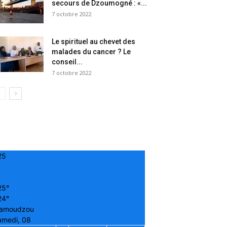
secours de Dzoumogné : «...
7 octobre 2022
Le spirituel au chevet des
malades du cancer ? Le
conseil...
7 octobre 2022
25
25°
24°
amoudzou
amedi, 08