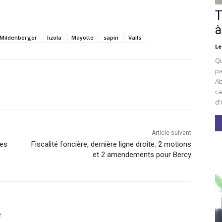
T
à
 Mildenberger
lizola
Mayotte
sapin
Valls
Le
Qu
pa
Ab
ca
d'
Article suivant
ées
Fiscalité foncière, dernière ligne droite: 2 motions
et 2 amendements pour Bercy
t