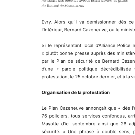
Rencontre des policiers avec le préfet devant les grilles
du Tribunal de Mamoudzou
Evry. Alors qu’il va démissionner dès ce
l’Intérieur, Bernard Cazeneuve, ou le minis
Si le représentant local d’Alliance Police 
« plutôt bonne presse auprès des ministère
par le Plan de sécurité de Bernard Cazene
d’une « parole politique décrédibilisée
protestation, le 25 octobre dernier, et à la v
Organisation de la protestation
Le Plan Cazeneuve annonçait que « dès l’
76 policiers, tous services confondus, arr
Mayotte d’ici septembre ainsi que 26 adj
sécurité. » Une phrase à double sens, p