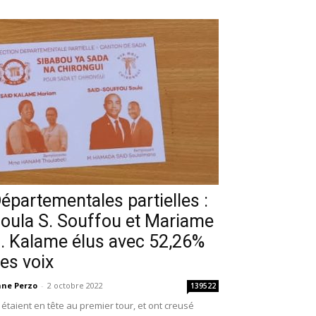
épartementales partielles :
oula S. Souffou et Mariame
. Kalame élus avec 52,26%
es voix
ne Perzo
-
2 octobre 2022
139522
s étaient en tête au premier tour, et ont creusé