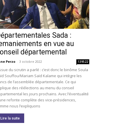
épartementales Sada :
emaniements en vue au
onseil départemental
ne Perzo
-
3 octobre 2022
139522
issue du scrutin a parlé : c’est donc le binôme Soula
ïd Souffou/Mariam Saïd Kalame qui intègre les
ncs de l’assemblée départementale. Ce qui
plique des réélections au menu du conseil
partemental les jours prochains. Avec l’éventualité
une refonte complète des vice-présidences,
mme nous l’expliquons
Lire la suite