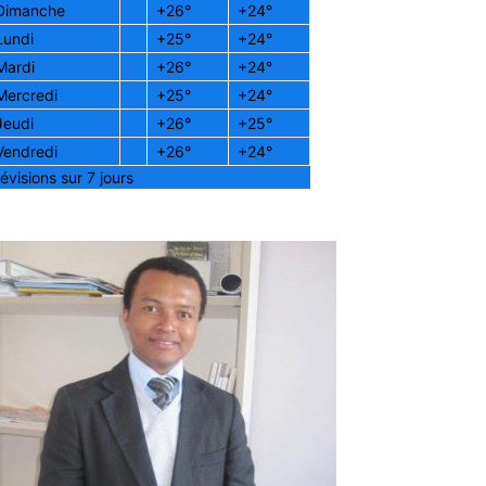
Dimanche
+
26°
+
24°
Lundi
+
25°
+
24°
Mardi
+
26°
+
24°
Mercredi
+
25°
+
24°
Jeudi
+
26°
+
25°
Vendredi
+
26°
+
24°
évisions sur 7 jours