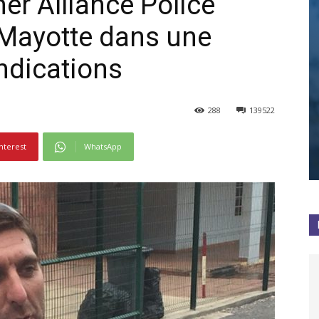
er Alliance Police
à Mayotte dans une
ndications
288
139522
nterest
WhatsApp