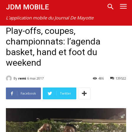
JDM MOBILE
L'application mobile du Journal De Mayotte
Play-offs, coupes,
championnats: l’agenda
basket, hand et foot du
weekend
By
remi
6 mai 2017
486
139522
Facebook
Twitter