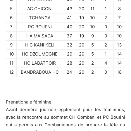
5
AC CHICONI
43
20
11
1
8
6
TCHANGA
41
19
10
2
7
7
PC BOUENI
40
20
10
0
10
8
HAIMA SADA
37
19
9
0
10
9
H C KANI KELI
32
20
5
2
13
10
HC DZOUMOGNE
29
20
5
1
14
11
HC LABATTOIR
28
20
2
4
14
12
BANDRABOUA HC
24
20
2
0
18
.
Prénationale féminine
Avant dernière journée également pour les féminines,
avec la rencontre au sommet CH Combani et PC Bouéni
qui a permis aux Combaniennes de prendre la tête du