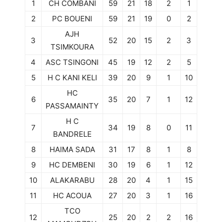
1
CH COMBANI
59
21
18
2
1
2
PC BOUENI
59
21
19
0
2
AJH
3
52
20
15
2
3
TSIMKOURA
4
ASC TSINGONI
45
19
12
2
5
5
H C KANI KELI
39
20
9
1
10
HC
6
35
20
7
1
12
PASSAMAINTY
H C
7
34
19
8
0
11
BANDRELE
8
HAIMA SADA
31
17
8
1
8
9
HC DEMBENI
30
19
6
1
12
10
ALAKARABU
28
20
4
1
15
11
HC ACOUA
27
20
3
1
16
TCO
12
25
20
2
2
16