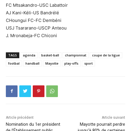
FC Mtsakandro-USC Labattoir
AJ Kani-Kéli-US Bandrélé
CHoungui FC-FC Dembéni
USJ Tsararano-USCP Anteou
J. Mronabeja-FC Chiconi
TAGS
agenda
basket-ball
championnat
coupe de la ligue
footbal
handball
Mayotte
play-offs
sport
Article précédent
Article suivant
Nomination du 1er président
Mayotte pourrait perdre
de l’Établissement public
jusqu’à 80% de certaines