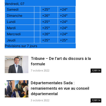
Vendredi, 07
Samedi
+
25°
+
24°
Dimanche
+
26°
+
24°
Lundi
+
25°
+
24°
Mardi
+
25°
+
24°
Mercredi
+
26°
+
24°
Jeudi
+
25°
+
25°
Prévisions sur 7 jours
Tribune – De l’art du discours à la
formule
7 octobre 2022
139114
Départementales Sada :
remaniements en vue au conseil
départemental
3 octobre 2022
139114