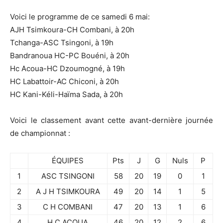
Voici le programme de ce samedi 6 mai:
AJH Tsimkoura-CH Combani, à 20h
Tchanga-ASC Tsingoni, à 19h
Bandranoua HC-PC Bouéni, à 20h
Hc Acoua-HC Dzoumogné, à 19h
HC Labattoir-AC Chiconi, à 20h
HC Kani-Kéli-Haïma Sada, à 20h
Voici le classement avant cette avant-dernière journée
de championnat :
ÉQUIPES
Pts
J
G
Nuls
P
1
ASC TSINGONI
58
20
19
0
1
2
A J H TSIMKOURA
49
20
14
1
5
3
C H COMBANI
47
20
13
1
6
4
H C ACOUA
46
20
12
2
6