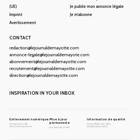
(UE)
Je publie mon annonce légale
Imprint
Je m’abonne
Avertissement
CONTACT
redaction@lejournaldemayotte.com
annonce-legale@lejournaldemayote.com
abonnement@lejournaldemayotte.com
recrutement@lejournaldemayotte.com
direction@lejournaldemayotte.com
INSPIRATION IN YOUR INBOX
Entierement numérique
Mise à jour
Information de qualité
permanente
Protection de
Contrôlée par des
l'environnement
professionnels
Au top de l'info