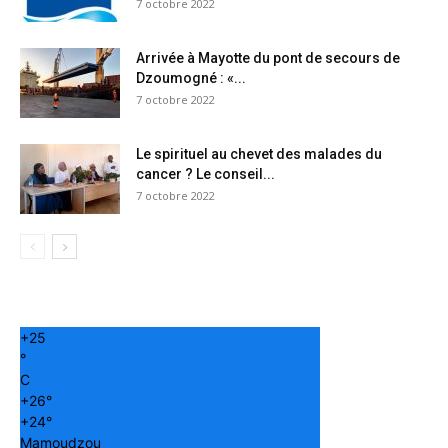
7 octobre 2022
Arrivée à Mayotte du pont de secours de
Dzoumogné : «...
7 octobre 2022
Le spirituel au chevet des malades du
cancer ? Le conseil...
7 octobre 2022
+
25
°
C
+
26°
+
24°
Mamoudzou