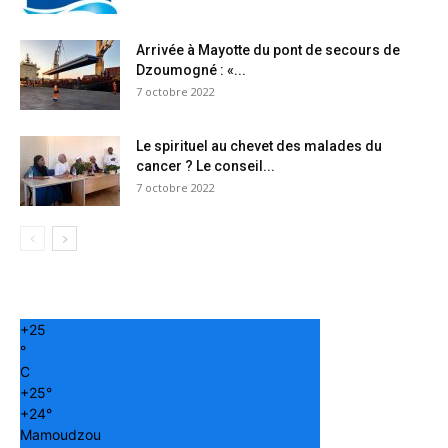
Arrivée à Mayotte du pont de secours de
Dzoumogné : «...
7 octobre 2022
Le spirituel au chevet des malades du
cancer ? Le conseil...
7 octobre 2022
+
25
°
C
+
25°
+
24°
Mamoudzou