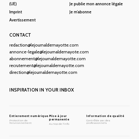
(UE)
Je publie mon annonce légale
Imprint
Je m’abonne
Avertissement
CONTACT
redaction@lejournaldemayotte.com
annonce-legale@lejournaldemayote.com
abonnement@lejournaldemayotte.com
recrutement@lejournaldemayotte.com
direction@lejournaldemayotte.com
INSPIRATION IN YOUR INBOX
Entierement numérique
Mise à jour
Information de qualité
permanente
Protection de
Contrôlée par des
l'environnement
professionnels
Au top de l'info