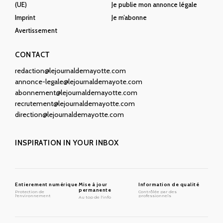
(UE)
Je publie mon annonce légale
Imprint
Je m’abonne
Avertissement
CONTACT
redaction@lejournaldemayotte.com
annonce-legale@lejournaldemayote.com
abonnement@lejournaldemayotte.com
recrutement@lejournaldemayotte.com
direction@lejournaldemayotte.com
INSPIRATION IN YOUR INBOX
Entierement numérique
Mise à jour
Information de qualité
permanente
Protection de
Contrôlée par des
l'environnement
professionnels
Au top de l'info