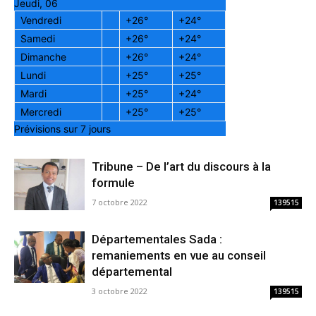
Jeudi, 06
Vendredi
+
26°
+
24°
Samedi
+
26°
+
24°
Dimanche
+
26°
+
24°
Lundi
+
25°
+
25°
Mardi
+
25°
+
24°
Mercredi
+
25°
+
25°
Prévisions sur 7 jours
Tribune – De l’art du discours à la
formule
7 octobre 2022
139515
Départementales Sada :
remaniements en vue au conseil
départemental
3 octobre 2022
139515