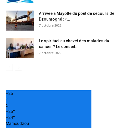
Arrivée à Mayotte du pont de secours de
Dzoumogné : «...
7 octobre 2022
Le spirituel au chevet des malades du
cancer ? Le conseil...
7 octobre 2022
+
25
°
C
+
25°
+
24°
Mamoudzou