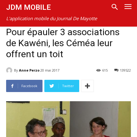
JDM MOBILE
L'application mobile du Journal De Mayotte
Pour épauler 3 associations
de Kawéni, les Céméa leur
offrent un toit
By
Anne Perzo
20 mai 2017
615
139522
Facebook
Twitter