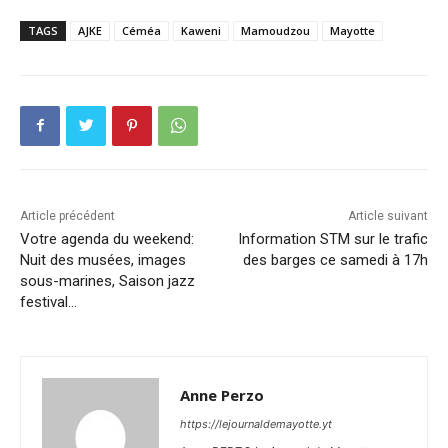
TAGS
AJKE
Céméa
Kaweni
Mamoudzou
Mayotte
Article précédent
Article suivant
Votre agenda du weekend:
Information STM sur le trafic
Nuit des musées, images
des barges ce samedi à 17h
sous-marines, Saison jazz
festival…
Anne Perzo
https://lejournaldemayotte.yt