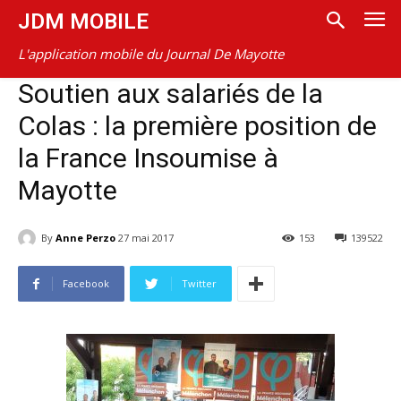
JDM MOBILE
L'application mobile du Journal De Mayotte
Soutien aux salariés de la
Colas : la première position de
la France Insoumise à
Mayotte
By
Anne Perzo
27 mai 2017
153
139522
Facebook
Twitter