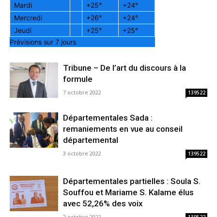
Mardi
+
25°
+
24°
Mercredi
+
26°
+
24°
Jeudi
+
25°
+
25°
Prévisions sur 7 jours
Tribune – De l’art du discours à la
formule
7 octobre 2022
139522
Départementales Sada :
remaniements en vue au conseil
départemental
3 octobre 2022
139522
Départementales partielles : Soula S.
Souffou et Mariame S. Kalame élus
avec 52,26% des voix
2 octobre 2022