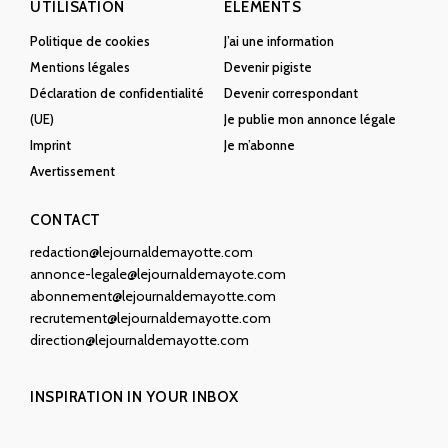
UTILISATION
ÉLÉMENTS
Politique de cookies
J’ai une information
Mentions légales
Devenir pigiste
Déclaration de confidentialité
Devenir correspondant
(UE)
Je publie mon annonce légale
Imprint
Je m’abonne
Avertissement
CONTACT
redaction@lejournaldemayotte.com
annonce-legale@lejournaldemayote.com
abonnement@lejournaldemayotte.com
recrutement@lejournaldemayotte.com
direction@lejournaldemayotte.com
INSPIRATION IN YOUR INBOX