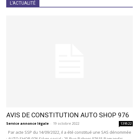
JE M'INCRIS
L'ACTUALITÉ
AVIS DE CONSTITUTION AUTO SHOP 976
Service annonce légale
-
19 octobre 2022
139522
Par acte SSP du 14/09/2022, il a été constitué une SAS dénommée
: AUTO SHOP 976 Siège social : 25 Rue Bahoni 97615 Pamandzi