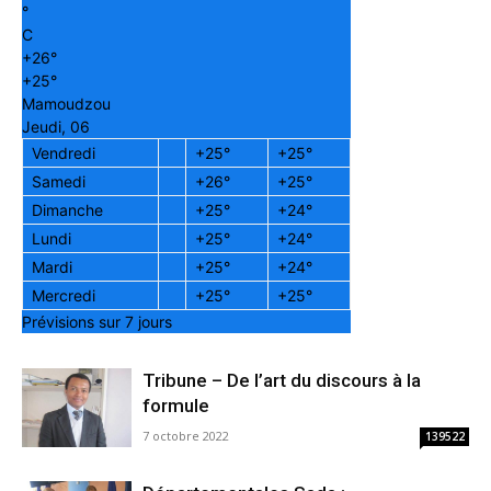
°
C
+
26°
+
25°
Mamoudzou
Jeudi, 06
Vendredi
+
25°
+
25°
Samedi
+
26°
+
25°
Dimanche
+
25°
+
24°
Lundi
+
25°
+
24°
Mardi
+
25°
+
24°
Mercredi
+
25°
+
25°
Prévisions sur 7 jours
Tribune – De l’art du discours à la
formule
7 octobre 2022
139522