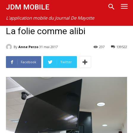
JDM MOBILE
L'application mobile du Journal De Mayotte
La folie comme alibi
By
Anne Perzo
31 mai 2017
237
139522
Facebook
Twitter