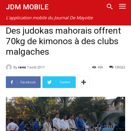
JDM MOBILE
L'application mobile du Journal De Mayotte
Des judokas mahorais offrent
70kg de kimonos à des clubs
malgaches
By
remi
7 août 2017
459
139522
Facebook
Twitter