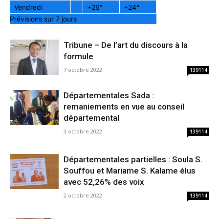
Vendredi
+
26°
+
24°
Prévisions sur 7 jours
Tribune – De l’art du discours à la
formule
7 octobre 2022
139114
Départementales Sada :
remaniements en vue au conseil
départemental
3 octobre 2022
139114
Départementales partielles : Soula S.
Souffou et Mariame S. Kalame élus
avec 52,26% des voix
2 octobre 2022
139114