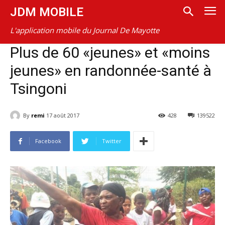
JDM MOBILE
L'application mobile du Journal De Mayotte
Plus de 60 «jeunes» et «moins
jeunes» en randonnée-santé à
Tsingoni
By
remi
17 août 2017
428
139522
Facebook
Twitter