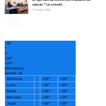
cancer ? Le conseil...
7 octobre 2022
+
26
°
C
+
26°
+
24°
Mamoudzou
Samedi, 08
Dimanche
+
26°
+
24°
Lundi
+
25°
+
24°
Mardi
+
26°
+
24°
Mercredi
+
25°
+
24°
Jeudi
+
26°
+
25°