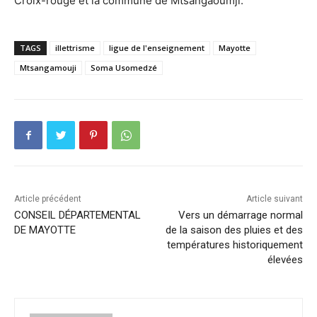
Croix-rouge et la commune de Mtsangaoumji.
TAGS
illettrisme
ligue de l'enseignement
Mayotte
Mtsangamouji
Soma Usomedzé
Article précédent
Article suivant
CONSEIL DÉPARTEMENTAL
Vers un démarrage normal
DE MAYOTTE
de la saison des pluies et des
températures historiquement
élevées