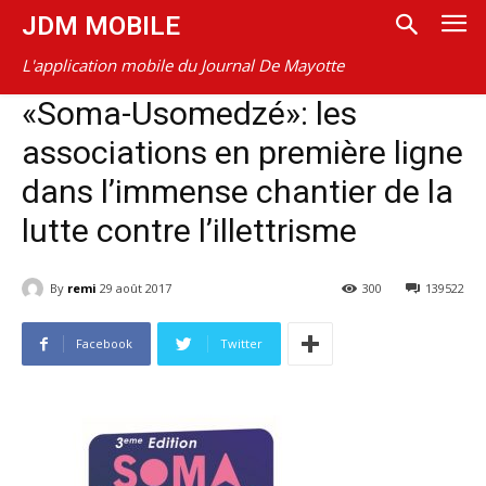
JDM MOBILE
L'application mobile du Journal De Mayotte
«Soma-Usomedzé»: les
associations en première ligne
dans l’immense chantier de la
lutte contre l’illettrisme
By
remi
29 août 2017
300
139522
Facebook
Twitter