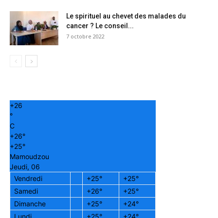
Le spirituel au chevet des malades du
cancer ? Le conseil...
7 octobre 2022
+
26
°
C
+
26°
+
25°
Mamoudzou
Jeudi, 06
Vendredi
+
25°
+
25°
Samedi
+
26°
+
25°
Dimanche
+
25°
+
24°
Lundi
+
25°
+
24°