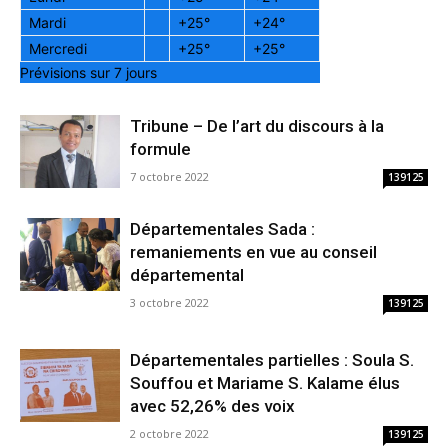
Mardi
+
25°
+
24°
Mercredi
+
25°
+
25°
Prévisions sur 7 jours
Tribune – De l’art du discours à la
formule
7 octobre 2022
139125
Départementales Sada :
remaniements en vue au conseil
départemental
3 octobre 2022
139125
Départementales partielles : Soula S.
Souffou et Mariame S. Kalame élus
avec 52,26% des voix
2 octobre 2022
139125