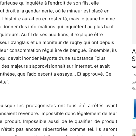
furieuse qu’inquiète à l’endroit de son fils, elle
t droit à la gendarmerie, où le mineur est placé en
 L’histoire aurait pu en rester là, mais le jeune homme
donner des informations qui inquiètent au plus haut
quêteurs. Au fil de ses auditions, il explique être
seur d’anglais et un moniteur de rugby qui ont depuis
 leur consommation régulière de bangué. Ensemble, ils
A
S
e qui devait inonder Mayotte d’une substance “plus
n des majeurs s’approvisionnait sur internet, et avait
Se
ynthèse, que l’adolescent a essayé… Et approuvé. Ce
Pa
tte”.
SA
Ru
 puisque les protagonistes ont tous été arrêtés avant
pensaient revendre. Impossible donc légalement de leur
e produit. Impossible aussi de le qualifier de produit
 n’était pas encore répertoriée comme tel. Ils seront