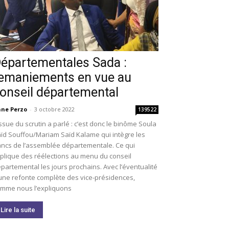
épartementales Sada :
emaniements en vue au
onseil départemental
ne Perzo
-
3 octobre 2022
139522
issue du scrutin a parlé : c’est donc le binôme Soula
ïd Souffou/Mariam Saïd Kalame qui intègre les
ncs de l’assemblée départementale. Ce qui
plique des réélections au menu du conseil
partemental les jours prochains. Avec l’éventualité
une refonte complète des vice-présidences,
mme nous l’expliquons
Lire la suite