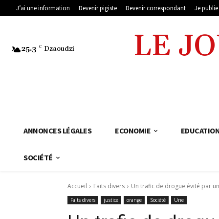
J’ai une information
Devenir pigiste
Devenir correspondant
Je publi
LE J
25.3
C
Dzaoudzi
ANNONCES LÉGALES
ECONOMIE
EDUCATIO
SOCIÉTÉ
Accueil
Faits divers
Un trafic de drogue évité par u
Faits divers
justice
orange
Société
Une