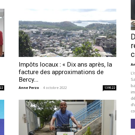
D
r
c
Impôts locaux : « Dix ans après, la
An
facture des approximations de
L’
Bercy...
Sa
ba
Anne Perzo
-
4 octobre 2022
22
139522
im
dé
d’
co