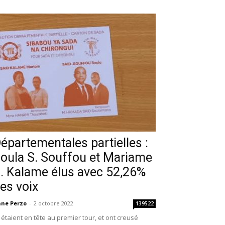
épartementales partielles :
oula S. Souffou et Mariame
. Kalame élus avec 52,26%
es voix
ne Perzo
-
2 octobre 2022
139522
s étaient en tête au premier tour, et ont creusé