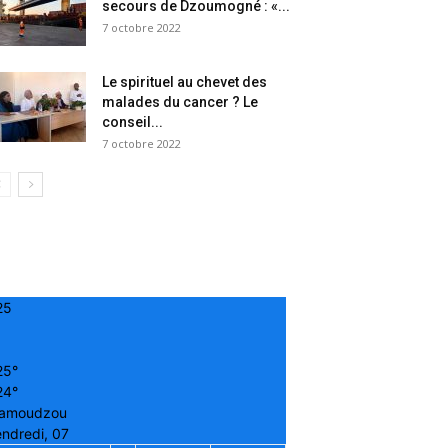
secours de Dzoumogné : «...
7 octobre 2022
Le spirituel au chevet des
malades du cancer ? Le
conseil...
7 octobre 2022
25
25°
24°
amoudzou
ndredi, 07