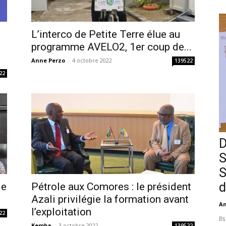
L’interco de Petite Terre élue au
i
programme AVELO2, 1er coup de...
Anne Perzo
-
4 octobre 2022
139522
22
D
S
S
d
le
Pétrole aux Comores : le président
Azali privilégie la formation avant
An
l’exploitation
22
Il
Kemba
-
3 octobre 2022
139522