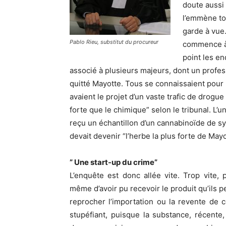
doute aussi 
l’emmène tou
garde à vue.
Pablo Rieu, substitut du procureur
commence à 
point les en
associé à plusieurs majeurs, dont un profes
quitté Mayotte. Tous se connaissaient pour
avaient le projet d’un vaste trafic de drogu
forte que le chimique” selon le tribunal. L’u
reçu un échantillon d’un cannabinoïde de s
devait devenir “l’herbe la plus forte de Mayo
”
Une start-up du crime”
L’enquête est donc allée vite. Trop vite,
même d’avoir pu recevoir le produit qu’ils 
reprocher l’importation ou la revente de c
stupéfiant, puisque la substance, récente,