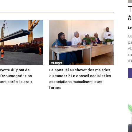
T
à
Le
Qu
pa
Ab
ca
d'
orange
ayotte du pont de
Le spirituel au chevet des malades
 Dzoumogné : « on
du cancer ? Le conseil cadial et les
pont après l’autre »
associations mutualisent leurs
forces