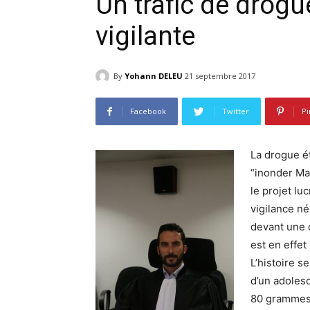
Un trafic de drog
vigilante
By
Yohann DELEU
21 septembre 2017
Facebook
Twitter
Pi
La drogue ét
“inonder May
le projet lu
vigilance néc
devant une 
est en effet
L’histoire s
d’un adoles
80 grammes 