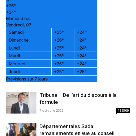
+
26°
+
24°
Mamoudzou
Vendredi, 07
Samedi
+
25°
+
24°
Dimanche
+
26°
+
24°
Lundi
+
25°
+
24°
Mardi
+
25°
+
24°
Mercredi
+
26°
+
24°
Jeudi
+
25°
+
25°
Prévisions sur 7 jours
Tribune – De l’art du discours à la
formule
7 octobre 2022
139509
Départementales Sada :
remaniements en vue au conseil