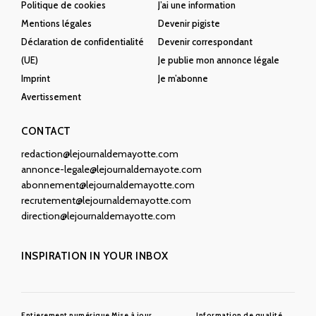
Politique de cookies
J’ai une information
Mentions légales
Devenir pigiste
Déclaration de confidentialité
Devenir correspondant
(UE)
Je publie mon annonce légale
Imprint
Je m’abonne
Avertissement
CONTACT
redaction@lejournaldemayotte.com
annonce-legale@lejournaldemayote.com
abonnement@lejournaldemayotte.com
recrutement@lejournaldemayotte.com
direction@lejournaldemayotte.com
INSPIRATION IN YOUR INBOX
Entierement numérique
Mise à jour
Information de qualité