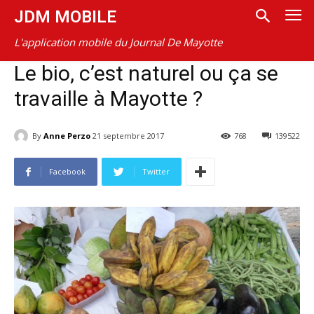
JDM MOBILE
L'application mobile du Journal De Mayotte
Le bio, c’est naturel ou ça se
travaille à Mayotte ?
By
Anne Perzo
21 septembre 2017
768
139522
Facebook
Twitter