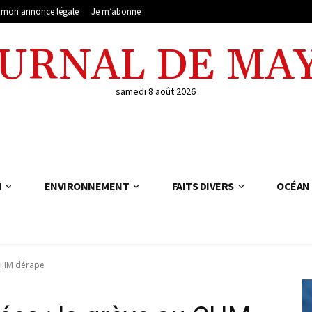
e mon annonce légale
Je m’abonne
OURNAL DE MA
samedi 8 août 2026
N
ENVIRONNEMENT
FAITS DIVERS
OCÉAN 
 CHM dérape