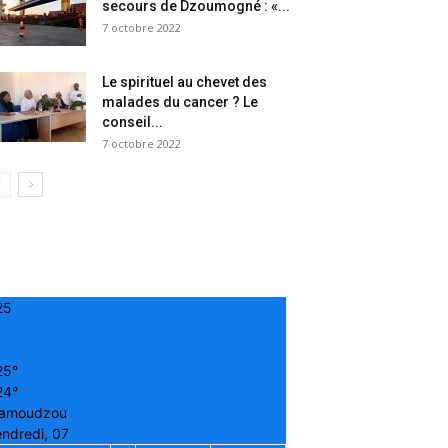
secours de Dzoumogné : «...
7 octobre 2022
Le spirituel au chevet des
malades du cancer ? Le
conseil...
7 octobre 2022
25
25°
24°
amoudzou
ndredi, 07