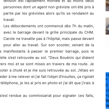
tension est rapidement montée et au moins deux
personnes dont un agent non gréviste ont été pris à
partie par les grévistes alors qu’ils se rendaient au
travail.
Les débordements ont commencé dès 7h du matin,
avec le barrage devant la grille principale du CHM.
Carole ne travaille pas à l’hôpital, mais passe devant
pour aller au travail. Sur son scooter, venant de la
s manifestants à passer le premier barrage, puis le
elle s’est retrouvée au sol. “Deux Bouénis qui étaient
vers moi et se sont mises en travers de ma route. Je
cooter a chuté et je me suis retrouvée au sol. J’étais en
+
er à me relever et j’ai fait l’objet d’insultes, ça rigolait
°
éléphone, je les ai pris en photo et j’ai dit que j’irais à
C
+
+
s’est rendue au commissariat pour signaler ces faits,
M
Ve