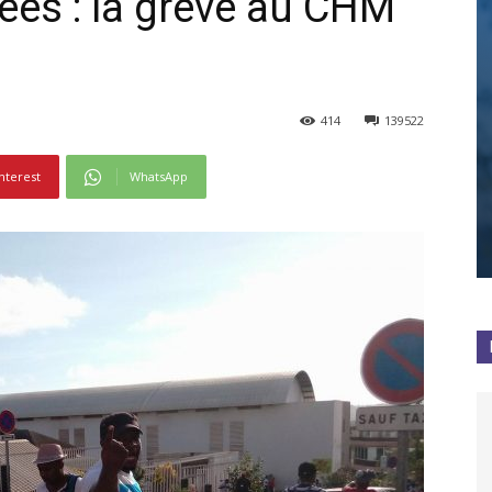
es : la grève au CHM
414
139522
nterest
WhatsApp