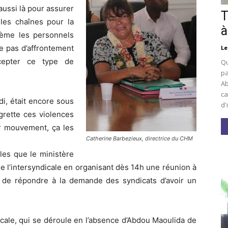
aussi là pour assurer
T
 les chaînes pour la
à
lème les personnels
e pas d’affrontement
Le
cepter ce type de
Qu
pa
Ab
ca
i, était encore sous
d'
grette ces violences
ur mouvement, ça les
Catherine Barbezieux, directrice du CHM
es que le ministère
 l’intersyndicale en organisant dès 14h une réunion à
in de répondre à la demande des syndicats d’avoir un
cale, qui se déroule en l’absence d’Abdou Maoulida de