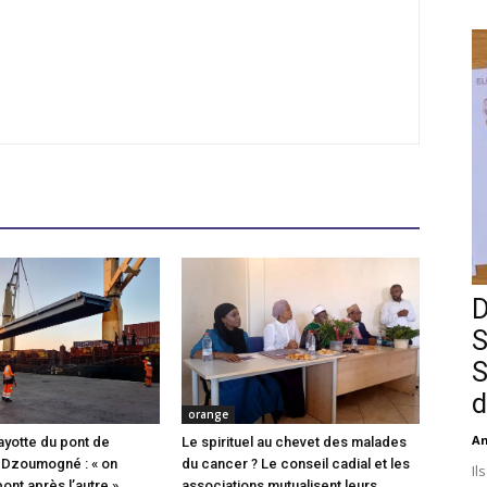
D
S
S
d
orange
An
ayotte du pont de
Le spirituel au chevet des malades
 Dzoumogné : « on
du cancer ? Le conseil cadial et les
Il
pont après l’autre »
associations mutualisent leurs