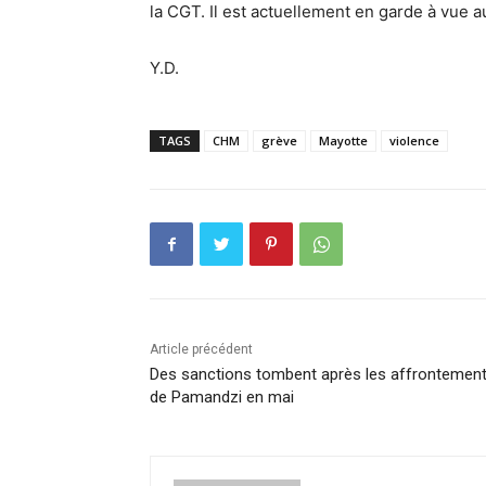
la CGT. Il est actuellement en garde à vue a
Y.D.
TAGS
CHM
grève
Mayotte
violence
Article précédent
Des sanctions tombent après les affrontemen
de Pamandzi en mai