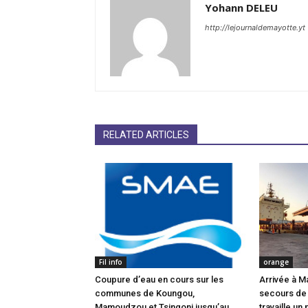
Yohann DELEU
http://lejournaldemayotte.yt
RELATED ARTICLES
Fil info
orange
Coupure d’eau en cours sur les
Arrivée à M
communes de Koungou,
secours de
Mamoudzou et Tsingoni jusqu’au
travaille un 