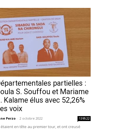
épartementales partielles :
oula S. Souffou et Mariame
. Kalame élus avec 52,26%
es voix
ne Perzo
-
2 octobre 2022
139522
s étaient en tête au premier tour, et ont creusé