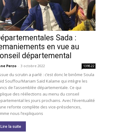
épartementales Sada :
emaniements en vue au
onseil départemental
ne Perzo
-
3 octobre 2022
139522
issue du scrutin a parlé : c’est donc le binôme Soula
ïd Souffou/Mariam Saïd Kalame qui intègre les
ncs de l’assemblée départementale. Ce qui
plique des réélections au menu du conseil
partemental les jours prochains. Avec l’éventualité
une refonte complète des vice-présidences,
mme nous l’expliquons
Lire la suite