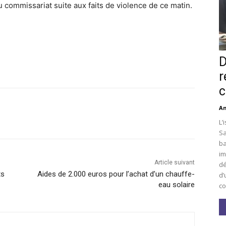
u commissariat suite aux faits de violence de ce matin.
D
r
c
An
L’
Sa
ba
im
Article suivant
dé
ts
Aides de 2.000 euros pour l’achat d’un chauffe-
d’
eau solaire
co