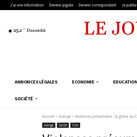
J’ai une information
Devenir pigiste
Devenir correspondant
Je publi
LE J
25.1
C
Dzaoudzi
ANNONCES LÉGALES
ECONOMIE
EDUCATIO
SOCIÉTÉ
Accueil
orange
Violences présumées : la grève au
orange
Santé
Une