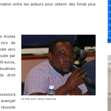
ination entre les acteurs pour obtenir des fonds plus
es écoles
Pr
 lors de
nale vers
louée par
00 euros,
ducatives
du droit
oussoura
Le très actif Jacky Harouna
 avançait
réussite