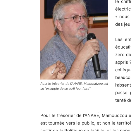
le chi
électric
« nous
des jeu
Les en
éducati
zéro di
appris ?
collègu
beauc
Pour le trésorier de l’ANARE, Mamoudzou est
l’absen
un “exemple de ce qu’il faut faire”
passe 
tenté d
Pour le trésorier de l’ANARÉ, Mamoudzou es
est tournée vers le public, et non le territo
sortir de la Politique de la Ville, or les popul