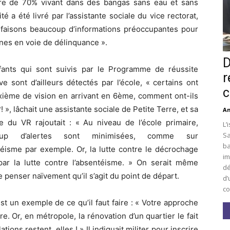
ffre de 70% vivant dans des bangas sans eau et sans
ité a été livré par l’assistante sociale du vice rectorat,
 faisons beaucoup d’informations préoccupantes pour
nes en voie de délinquance ».
D
fants qui sont suivis par le Programme de réussite
r
ve sont d’ailleurs détectés par l’école, « certains ont
c
xième de vision en arrivant en 6ème, comment ont-ils
! », lâchait une assistante sociale de Petite Terre, et sa
An
e du VR rajoutait : « Au niveau de l’école primaire,
L’
Sa
oup d’alertes sont minimisées, comme sur
ba
téisme par exemple. Or, la lutte contre le décrochage
im
par la lutte contre l’absentéisme. » On serait même
dé
e penser naïvement qu’il s’agit du point de départ.
d’
co
t un exemple de ce qu’il faut faire : « Votre approche
ire. Or, en métropole, la rénovation d’un quartier le fait
ations restent, elles ! » Il indiquait militer pour inscrire