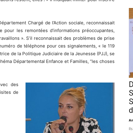
épartement Chargé de l’Action sociale, reconnaissait
asse pour les remontées d’informations préoccupantes,
availlons ». S’il reconnaissait des problèmes de prise
e numéro de téléphone pour ces signalements, « le 119
ctrice de la Politique Judiciaire de la Jeunesse (PJJ), se
Schéma Départemental Enfance et Familles, “les choses
D
avec des
S
isites de
S
d
An
Il