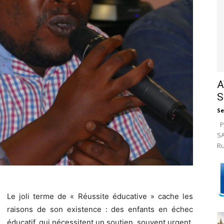
A
S
Se
Pa
SA
Ru
Le joli terme de « Réussite éducative » cache les
raisons de son existence : des enfants en échec
éducatif, qui nécessitent un soutien, souvent urgent.