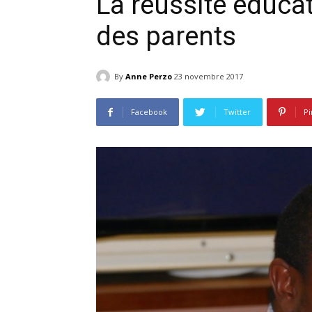
La réussite éduca
des parents
By
Anne Perzo
23 novembre 2017
Facebook
Twitter
Pi