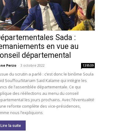
épartementales Sada :
emaniements en vue au
onseil départemental
ne Perzo
-
3 octobre 2022
139509
issue du scrutin a parlé : c’est donc le binôme Soula
ïd Souffou/Mariam Saïd Kalame qui intègre les
ncs de l’assemblée départementale. Ce qui
plique des réélections au menu du conseil
partemental les jours prochains. Avec l’éventualité
une refonte complète des vice-présidences,
mme nous l’expliquons
Lire la suite