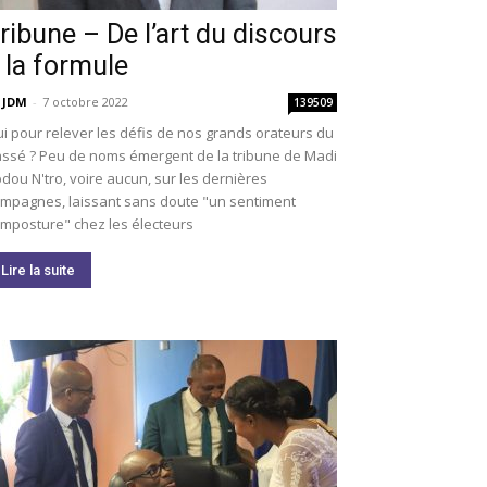
ribune – De l’art du discours
 la formule
 JDM
-
7 octobre 2022
139509
i pour relever les défis de nos grands orateurs du
ssé ? Peu de noms émergent de la tribune de Madi
dou N'tro, voire aucun, sur les dernières
mpagnes, laissant sans doute "un sentiment
imposture" chez les électeurs
Lire la suite