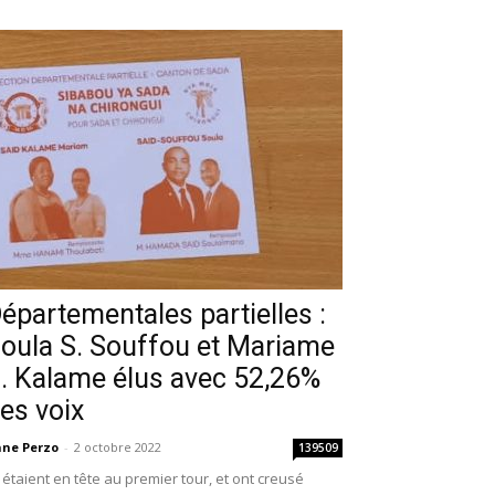
épartementales partielles :
oula S. Souffou et Mariame
. Kalame élus avec 52,26%
es voix
ne Perzo
-
2 octobre 2022
139509
s étaient en tête au premier tour, et ont creusé