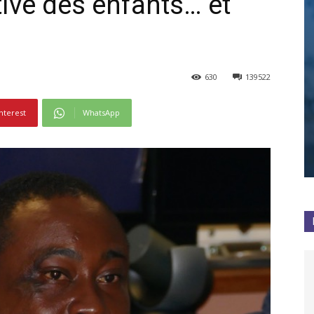
tive des enfants… et
630
139522
nterest
WhatsApp