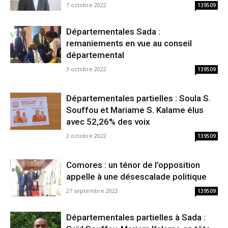
7 octobre 2022
139509
Départementales Sada :
remaniements en vue au conseil
départemental
3 octobre 2022
139509
Départementales partielles : Soula S.
Souffou et Mariame S. Kalame élus
avec 52,26% des voix
2 octobre 2022
139509
Comores : un ténor de l’opposition
appelle à une désescalade politique
27 septembre 2022
139509
Départementales partielles à Sada :