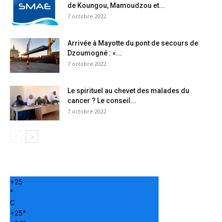
de Koungou, Mamoudzou et...
7 octobre 2022
Arrivée à Mayotte du pont de secours de
Dzoumogné : «...
7 octobre 2022
Le spirituel au chevet des malades du
cancer ? Le conseil...
7 octobre 2022
+
25
°
C
+
25°