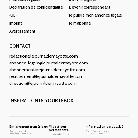
Déclaration de confidentialité
Devenir correspondant
(UE)
Je publie mon annonce légale
Imprint
Je m’abonne
Avertissement
CONTACT
redaction@lejournaldemayotte.com
annonce-legale@lejournaldemayote.com
abonnement@lejournaldemayotte.com
recrutement@lejournaldemayotte.com
direction@lejournaldemayotte.com
INSPIRATION IN YOUR INBOX
Entierement numérique
Mise à jour
Information de qualité
permanente
Protection de
Contrôlée par des
l'environnement
professionnels
Au top de l'info