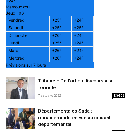
+
24°
Mamoudzou
Jeudi, 06
Vendredi
+
25°
+
24°
Samedi
+
25°
+
25°
Dimanche
+
26°
+
24°
Lundi
+
25°
+
24°
Mardi
+
26°
+
24°
Mercredi
+
26°
+
24°
Prévisions sur 7 jours
Tribune – De l’art du discours à la
formule
7 octobre 2022
139522
Départementales Sada :
remaniements en vue au conseil
départemental