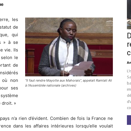
ue
rre, les
statut de
D
que, qui
s » à se
r
 vie. Ils
c
 selon le
An
ortant de
L’
nsidérés
Sa
« où non
“Il faut rendre Mayotte aux Mahorais”, appelait Ramlati Ali
ba
à l’Assemblée nationale (archives)
pour ses
im
dé
système
d’
 droit. »
co
 pays n’a rien d’évident. Combien de fois la France ne
ence dans les affaires intérieures lorsqu’elle voulait