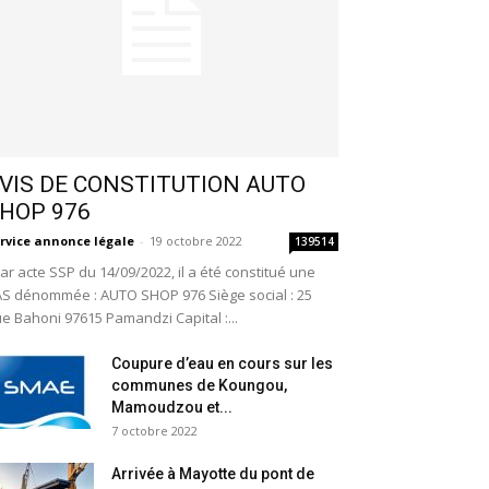
VIS DE CONSTITUTION AUTO
HOP 976
rvice annonce légale
-
19 octobre 2022
139514
r acte SSP du 14/09/2022, il a été constitué une
S dénommée : AUTO SHOP 976 Siège social : 25
e Bahoni 97615 Pamandzi Capital :...
Coupure d’eau en cours sur les
communes de Koungou,
Mamoudzou et...
7 octobre 2022
Arrivée à Mayotte du pont de