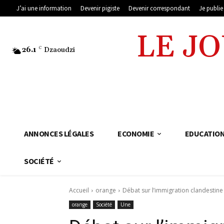
J’ai une information
Devenir pigiste
Devenir correspondant
Je publi
LE J
26.1
C
Dzaoudzi
ANNONCES LÉGALES
ECONOMIE
EDUCATIO
SOCIÉTÉ
Accueil
orange
Débat sur l’immigration clandestin
orange
Société
Une