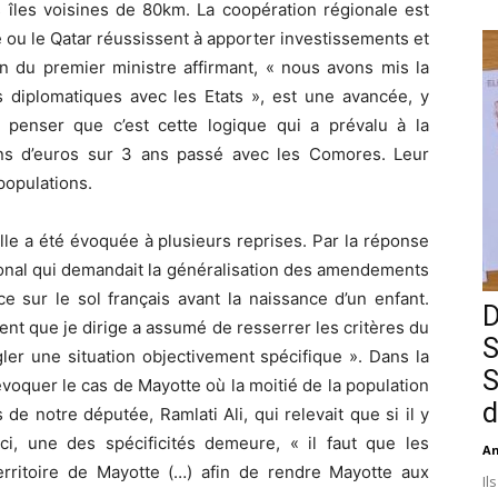
 îles voisines de 80km. La coopération régionale est
e ou le Qatar réussissent à apporter investissements et
on du premier ministre affirmant, « nous avons mis la
s diplomatiques avec les Etats », est une avancée, y
 penser que c’est cette logique qui a prévalu à la
ons d’euros sur 3 ans passé avec les Comores. Leur
populations.
lle a été évoquée à plusieurs reprises. Par la réponse
onal qui demandait la généralisation des amendements
e sur le sol français avant la naissance d’un enfant.
D
nt que je dirige a assumé de resserrer les critères du
S
égler une situation objectivement spécifique ». Dans la
S
évoquer le cas de Mayotte où la moitié de la population
d
s de notre députée, Ramlati Ali, qui relevait que si il y
ici, une des spécificités demeure, « il faut que les
An
territoire de Mayotte (…) afin de rendre Mayotte aux
Il