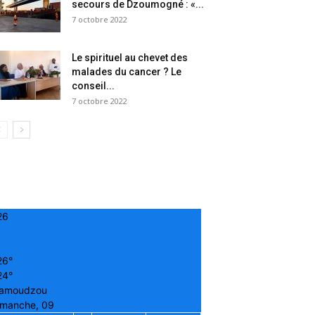
secours de Dzoumogné : «...
7 octobre 2022
Le spirituel au chevet des
malades du cancer ? Le
conseil...
7 octobre 2022
26
26°
24°
amoudzou
imanche, 09