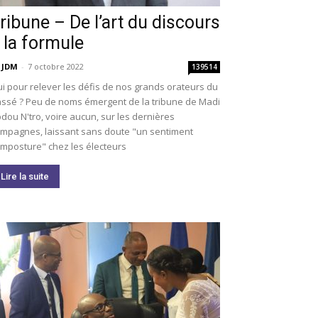
ribune – De l’art du discours
 la formule
 JDM
-
7 octobre 2022
139514
i pour relever les défis de nos grands orateurs du
ssé ? Peu de noms émergent de la tribune de Madi
dou N'tro, voire aucun, sur les dernières
mpagnes, laissant sans doute "un sentiment
imposture" chez les électeurs
Lire la suite