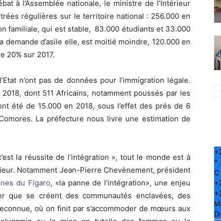
t à l’Assemblée nationale, le ministre de l’Intérieur
ntrées régulières sur le territoire national : 256.000 en
on familiale, qui est stable, 83.000 étudiants et 33.000
 demande d’asile elle, est moitié moindre, 120.000 en
de 20% sur 2017.
’Etat n’ont pas de données pour l’immigration légale.
 2018, dont 511 Africains, notamment poussés par les
ont été de 15.000 en 2018, sous l’effet des prés de 6
Comores. La préfecture nous livre une estimation de
+
’est la réussite de l’intégration », tout le monde est à
°
térieur. Notamment Jean-Pierre Chevènement, président
C
nnes du Figaro
, «la panne de l’intégration», une enjeu
+
+
iter que se créent des communautés enclavées, des
M
us reconnue, où on finit par s’accommoder de mœurs aux
D