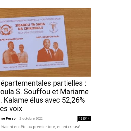
épartementales partielles :
oula S. Souffou et Mariame
. Kalame élus avec 52,26%
es voix
ne Perzo
-
2 octobre 2022
139514
s étaient en tête au premier tour, et ont creusé