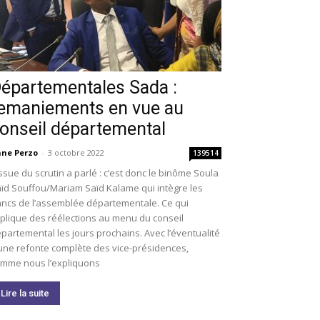
épartementales Sada :
emaniements en vue au
onseil départemental
ne Perzo
-
3 octobre 2022
139514
issue du scrutin a parlé : c’est donc le binôme Soula
ïd Souffou/Mariam Saïd Kalame qui intègre les
ncs de l’assemblée départementale. Ce qui
plique des réélections au menu du conseil
partemental les jours prochains. Avec l’éventualité
une refonte complète des vice-présidences,
mme nous l’expliquons
Lire la suite