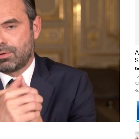
A
S
Se
Pa
SA
Ru