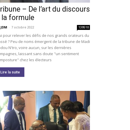
ribune – De l’art du discours
 la formule
 JDM
-
7 octobre 2022
139510
i pour relever les défis de nos grands orateurs du
ssé ? Peu de noms émergent de la tribune de Madi
dou N'tro, voire aucun, sur les dernières
mpagnes, laissant sans doute "un sentiment
imposture" chez les électeurs
Lire la suite