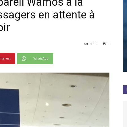
ppareil Wamos à la
sagers en attente à
oir
3618
0
nterest
WhatsApp