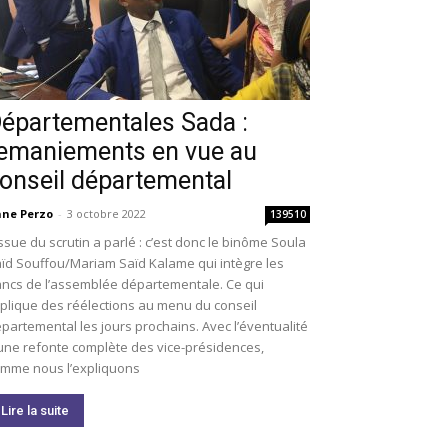
épartementales Sada :
emaniements en vue au
onseil départemental
ne Perzo
-
3 octobre 2022
139510
issue du scrutin a parlé : c’est donc le binôme Soula
ïd Souffou/Mariam Saïd Kalame qui intègre les
ncs de l’assemblée départementale. Ce qui
plique des réélections au menu du conseil
partemental les jours prochains. Avec l’éventualité
une refonte complète des vice-présidences,
mme nous l’expliquons
Lire la suite