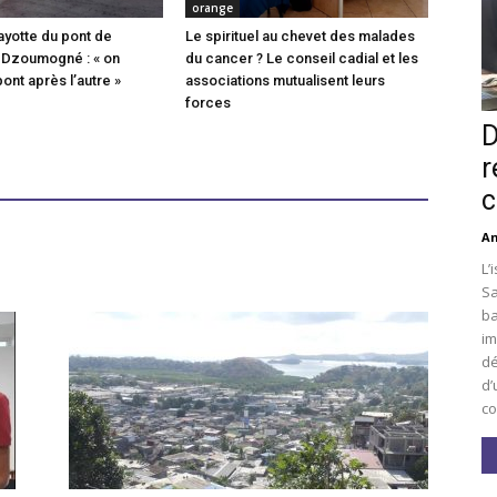
orange
ayotte du pont de
Le spirituel au chevet des malades
 Dzoumogné : « on
du cancer ? Le conseil cadial et les
pont après l’autre »
associations mutualisent leurs
forces
D
r
c
An
L’
Sa
ba
im
dé
d’
co