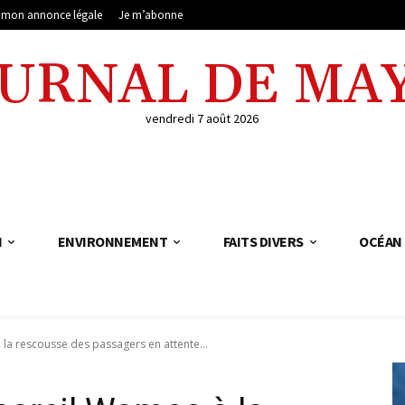
e mon annonce légale
Je m’abonne
OURNAL DE MA
vendredi 7 août 2026
N
ENVIRONNEMENT
FAITS DIVERS
OCÉAN 
 la rescousse des passagers en attente...