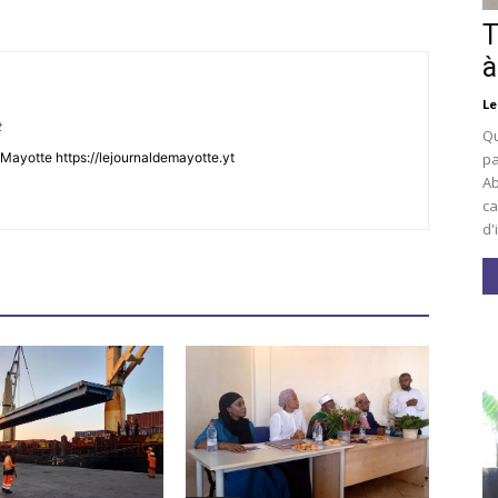
T
à
Le
t
Qu
pa
Mayotte https://lejournaldemayotte.yt
Ab
ca
d'