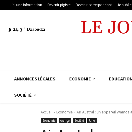
J’ai une information
Devenir pigiste
Devenir correspondant
Je publi
LE J
24.3
C
Dzaoudzi
ANNONCES LÉGALES
ECONOMIE
EDUCATIO
SOCIÉTÉ
Accueil
Economie
Air Austral : un appareil Wamos à
Economie
orange
Société
Une