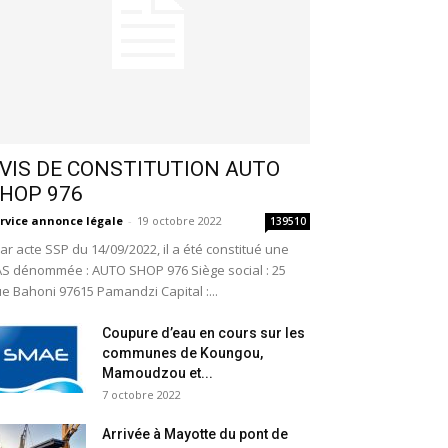
VIS DE CONSTITUTION AUTO
HOP 976
rvice annonce légale
-
19 octobre 2022
139510
r acte SSP du 14/09/2022, il a été constitué une
S dénommée : AUTO SHOP 976 Siège social : 25
e Bahoni 97615 Pamandzi Capital :...
Coupure d’eau en cours sur les
communes de Koungou,
Mamoudzou et...
7 octobre 2022
Arrivée à Mayotte du pont de