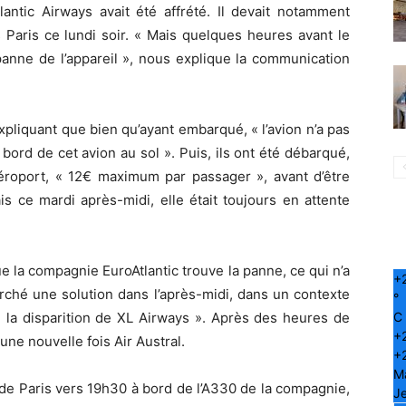
antic Airways avait été affrété. Il devait notamment
Paris ce lundi soir. « Mais quelques heures avant le
anne de l’appareil », nous explique la communication
xpliquant que bien qu’ayant embarqué, « l’avion n’a pas
ord de cet avion au sol ». Puis, ils ont été débarqué,
aéroport, « 12€ maximum par passager », avant d’être
s ce mardi après-midi, elle était toujours en attente
ue la compagnie EuroAtlantic trouve la panne, ce qui n’a
+
rché une solution dans l’après-midi, dans un contexte
°
C
 la disparition de XL Airways ». Après des heures de
+
ne nouvelle fois Air Austral.
+
M
de Paris vers 19h30 à bord de l’A330 de la compagnie,
Je