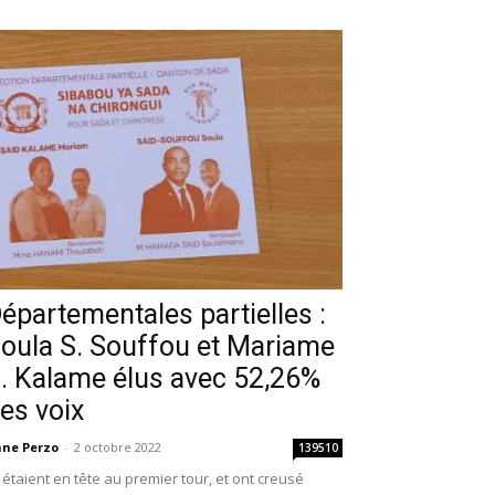
épartementales partielles :
oula S. Souffou et Mariame
. Kalame élus avec 52,26%
es voix
ne Perzo
-
2 octobre 2022
139510
s étaient en tête au premier tour, et ont creusé