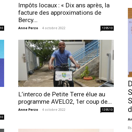
Impôts locaux : « Dix ans après, la
facture des approximations de
Bercy...
Anne Perzo
-
4 octobre 2022
10
139510
D
S
L’interco de Petite Terre élue au
S
i
programme AVELO2, 1er coup de...
d
Anne Perzo
-
4 octobre 2022
139510
10
An
Il