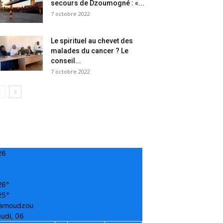
secours de Dzoumogné : «...
7 octobre 2022
Le spirituel au chevet des
malades du cancer ? Le
conseil...
7 octobre 2022
26
26°
25°
amoudzou
udi, 06