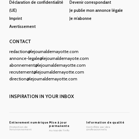
Déclaration de confidentialité
Devenir correspondant
(UE)
Je publie mon annonce légale
Imprint
Je m’abonne
Avertissement
CONTACT
redaction@lejournaldemayotte.com
annonce-legale@lejournaldemayote.com
abonnement@lejournaldemayotte.com
recrutement@lejournaldemayotte.com
direction@lejournaldemayotte.com
INSPIRATION IN YOUR INBOX
Entierement numérique
Mise à jour
Information de qualité
permanente
Protection de
Contrôlée par des
l'environnement
professionnels
Au top de l'info