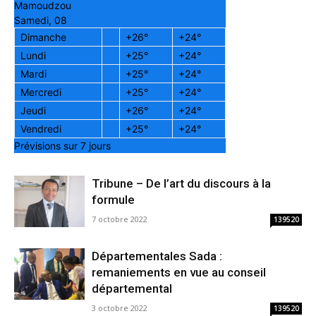
Mamoudzou
Samedi, 08
Dimanche
+
26°
+
24°
Lundi
+
25°
+
24°
Mardi
+
25°
+
24°
Mercredi
+
25°
+
24°
Jeudi
+
26°
+
24°
Vendredi
+
25°
+
24°
Prévisions sur 7 jours
Tribune – De l’art du discours à la
formule
7 octobre 2022
139520
Départementales Sada :
remaniements en vue au conseil
départemental
3 octobre 2022
139520