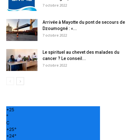
7 octobre 2022
Arrivée à Mayotte du pont de secours de
Dzoumogné : «...
7 octobre 2022
Le spirituel au chevet des malades du
cancer ? Le conseil...
7 octobre 2022
+
25
°
C
+
25°
+
24°